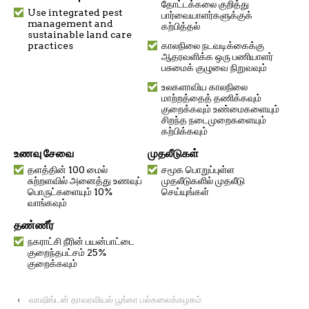
தோட்டக்கலை குறித்து
Use integrated pest
பார்வையாளர்களுக்குக்
management and
கற்பித்தல்
sustainable land care
practices
காலநிலை நடவடிக்கைக்கு
ஆதரவளிக்க ஒரு பணியாளர்
பசுமைக் குழுவை நிறுவவும்
உலகளாவிய காலநிலை
மாற்றத்தைத் தணிக்கவும்
குறைக்கவும் உண்மைகளையும்
சிறந்த நடைமுறைகளையும்
கற்பிக்கவும்
உணவு சேவை
முதலீடுகள்
தளத்தின் 100 மைல்
சமூக பொறுப்புள்ள
சுற்றளவில் அனைத்து உணவுப்
முதலீடுகளில் முதலீடு
பொருட்களையும் 10%
செய்யுங்கள்
வாங்கவும்
தண்ணீர்
நகராட்சி நீரின் பயன்பாட்டை
குறைந்தபட்சம் 25%
குறைக்கவும்
‹
வாஷிங்டன் தாவரவியல் பூங்கா பல்கலைக்கழகம்