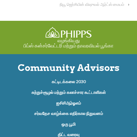
நியூ ஜெர்சியின் விஷுவல் ஆர்ட்ஸ் மையம்
›
வழங்கியது
பிப்ஸ் கன்சர்வேட்டரி மற்றும் தாவரவியல் பூங்கா
Community Advisors
கட்டிடக்கலை 2030
சுற்றுச்சூழல் மற்றும் கலாச்சார கூட்டாளிகள்
ஐசிசிஆர்ஓஎம்
சர்வதேச வாழ்க்கை எதிர்கால நிறுவனம்
ஒரு பூமி
திட்ட வரைவு