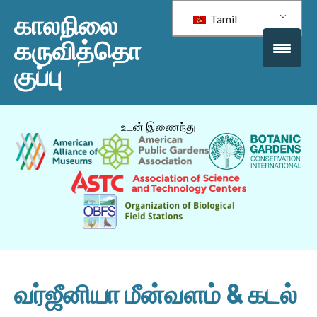
காலநிலை
Tamil
கருவித்தொ
குப்பு
உடன் இணைந்து
வர்ஜீனியா மீன்வளம் & கடல்