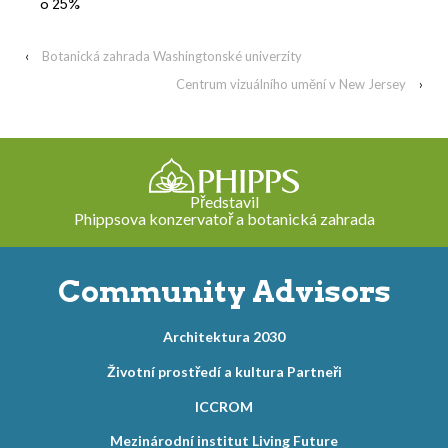
o 25%
‹
Botanická zahrada Washingtonské univerzity
Centrum vizuálního umění v New Jersey
›
Představil
Phippsova konzervatoř a botanická zahrada
Community Advisors
Architektura 2030
Životní prostředí a kultura Partneři
ICCROM
Mezinárodní institut Living Future