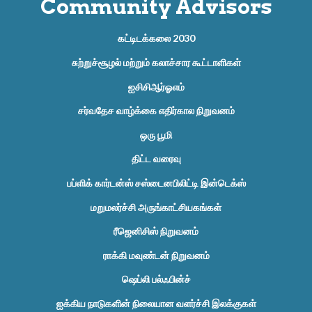
Community Advisors
கட்டிடக்கலை 2030
சுற்றுச்சூழல் மற்றும் கலாச்சார கூட்டாளிகள்
ஐசிசிஆர்ஓஎம்
சர்வதேச வாழ்க்கை எதிர்கால நிறுவனம்
ஒரு பூமி
திட்ட வரைவு
பப்ளிக் கார்டன்ஸ் சஸ்டைனபிலிட்டி இன்டெக்ஸ்
மறுமலர்ச்சி அருங்காட்சியகங்கள்
ரீஜெனிசிஸ் நிறுவனம்
ராக்கி மவுண்டன் நிறுவனம்
ஷெப்லி பல்ஃபின்ச்
ஐக்கிய நாடுகளின் நிலையான வளர்ச்சி இலக்குகள்