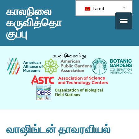
காலநிலை
Tamil
கருவித்தொ
குப்பு
உடன் இணைந்து
வாஷிங்டன் தாவரவியல்