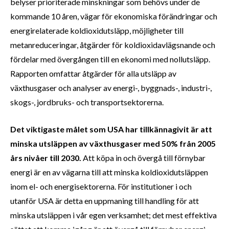
belyser prioriterade minskningar som behövs under de
kommande 10 åren, vägar för ekonomiska förändringar och
energirelaterade koldioxidutsläpp, möjligheter till
metanreduceringar, åtgärder för koldioxidavlägsnande och
fördelar med övergången till en ekonomi med nollutsläpp.
Rapporten omfattar åtgärder för alla utsläpp av
växthusgaser och analyser av energi-, byggnads-, industri-,
skogs-, jordbruks- och transportsektorerna.
Det viktigaste målet som USA har tillkännagivit är att
minska utsläppen av växthusgaser med 50% från 2005
års nivåer till 2030.
Att köpa in och övergå till förnybar
energi är en av vägarna till att minska koldioxidutsläppen
inom el- och energisektorerna. För institutioner i och
utanför USA är detta en uppmaning till handling för att
minska utsläppen i vår egen verksamhet; det mest effektiva