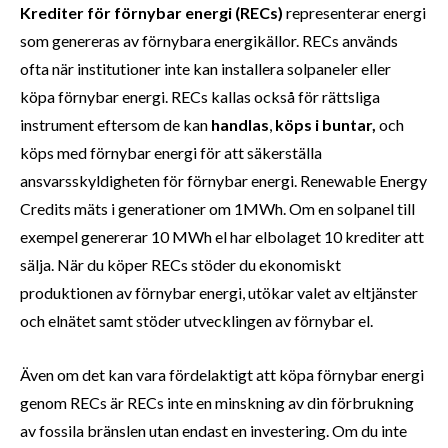
Krediter för förnybar energi (RECs)
representerar energi
som genereras av förnybara energikällor. RECs används
ofta när institutioner inte kan installera solpaneler eller
köpa förnybar energi. RECs kallas också för rättsliga
instrument eftersom de kan
handlas
,
köps i buntar,
och
köps med förnybar energi för att säkerställa
ansvarsskyldigheten för förnybar energi. Renewable Energy
Credits mäts i generationer om 1MWh. Om en solpanel till
exempel genererar 10 MWh el har elbolaget 10 krediter att
sälja. När du köper RECs stöder du ekonomiskt
produktionen av förnybar energi, utökar valet av eltjänster
och elnätet samt stöder utvecklingen av förnybar el.
Även om det kan vara fördelaktigt att köpa förnybar energi
genom RECs är RECs inte en minskning av din förbrukning
av fossila bränslen utan endast en investering. Om du inte