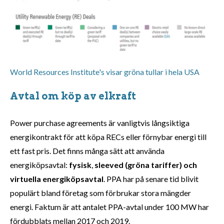
World Resources Institute's visar gröna tullar i hela USA
Avtal om köp av elkraft
Power purchase agreements är vanligtvis långsiktiga
energikontrakt för att köpa RECs eller förnybar energi till
ett fast pris. Det finns många sätt att använda
energiköpsavtal:
fysisk
,
sleeved (gröna tariffer) och
virtuella energiköpsavtal
. PPA har på senare tid blivit
populärt bland företag som förbrukar stora mängder
energi. Faktum är att antalet PPA-avtal under 100 MW har
fördubblats mellan 2017 och 2019.