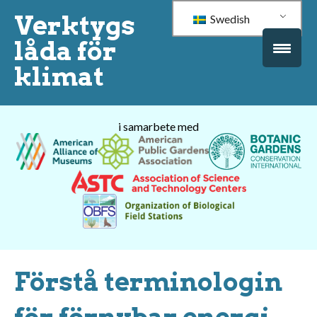
Verktygs
Swedish
låda för
klimat
i samarbete med
Förstå terminologin
för förnybar energi