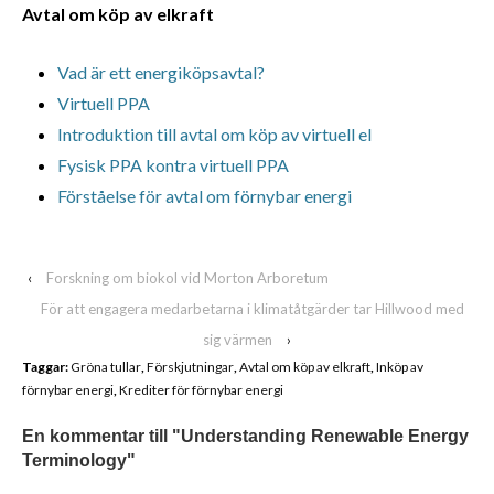
Avtal om köp av elkraft
Vad är ett energiköpsavtal?
Virtuell PPA
Introduktion till avtal om köp av virtuell el
Fysisk PPA kontra virtuell PPA
Förståelse för avtal om förnybar energi
‹
Forskning om biokol vid Morton Arboretum
För att engagera medarbetarna i klimatåtgärder tar Hillwood med
sig värmen
›
Taggar:
Gröna tullar
,
Förskjutningar
,
Avtal om köp av elkraft
,
Inköp av
förnybar energi
,
Krediter för förnybar energi
En kommentar till "
Understanding Renewable Energy
Terminology
"