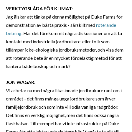
VERKTYGSLÅDA FÖR KLIMAT:
Jag älskar att tänka på denna möjlighet på Duke Farms för
demonstration av bästa praxis - särskilt med
roterande
betning
. Har det förekommit några diskussioner om att ta
kontakt med industriella jordbrukare, eller folk som
tillämpar icke-ekologiska jordbruksmetoder, och visa dem
att roterande bete är en mycket fördelaktig metod för att
hantera både boskap och mark?
JON WAGAR:
Vi arbetar nu med några likasinnade jordbrukare runt om i
området - det finns många unga jordbrukare som ärver
familjejordbruk och som inte vill odla vanliga radgrödor.
Det finns en verklig möjlighet, men det finns också några
flaskhalsar. Till exempel har vi inte infrastruktur på Duke
Farms för ett slakteri och slaktare här. Vi måste ta allt till