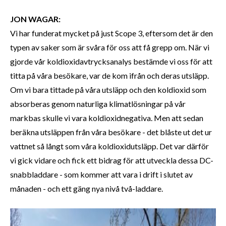
JON WAGAR:
Vi har funderat mycket på just Scope 3, eftersom det är den
typen av saker som är svåra för oss att få grepp om. När vi
gjorde vår koldioxidavtrycksanalys bestämde vi oss för att
titta på våra besökare, var de kom ifrån och deras utsläpp.
Om vi bara tittade på våra utsläpp och den koldioxid som
absorberas genom naturliga klimatlösningar på vår
markbas skulle vi vara koldioxidnegativa. Men att sedan
beräkna utsläppen från våra besökare - det blåste ut det ur
vattnet så långt som våra koldioxidutsläpp. Det var därför
vi gick vidare och fick ett bidrag för att utveckla dessa DC-
snabbladdare - som kommer att vara i drift i slutet av
månaden - och ett gäng nya nivå två-laddare.