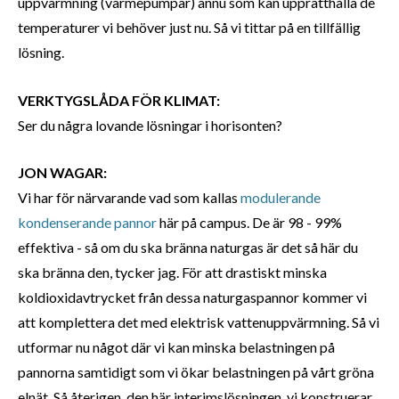
uppvärmning (värmepumpar) ännu som kan upprätthålla de
temperaturer vi behöver just nu. Så vi tittar på en tillfällig
lösning.
VERKTYGSLÅDA FÖR KLIMAT:
Ser du några lovande lösningar i horisonten?
JON WAGAR:
Vi har för närvarande vad som kallas
modulerande
kondenserande pannor
här på campus. De är 98 - 99%
effektiva - så om du ska bränna naturgas är det så här du
ska bränna den, tycker jag. För att drastiskt minska
koldioxidavtrycket från dessa naturgaspannor kommer vi
att komplettera det med elektrisk vattenuppvärmning. Så vi
utformar nu något där vi kan minska belastningen på
pannorna samtidigt som vi ökar belastningen på vårt gröna
elnät. Så återigen, den här interimslösningen, vi konstruerar