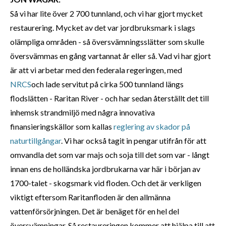
Så vi har lite över 2 700 tunnland, och vi har gjort mycket
restaurering. Mycket av det var jordbruksmark i slags
olämpliga områden - så översvämningsslätter som skulle
översvämmas en gång vartannat år eller så. Vad vi har gjort
är att vi arbetar med den federala regeringen, med
NRCS
och lade servitut på cirka 500 tunnland längs
flodslätten - Raritan River - och har sedan återställt det till
inhemsk strandmiljö med några innovativa
finansieringskällor som kallas
reglering av skador på
naturtillgångar
. Vi har också tagit in pengar utifrån för att
omvandla det som var majs och soja till det som var - långt
innan ens de holländska jordbrukarna var här i början av
1700-talet - skogsmark vid floden. Och det är verkligen
viktigt eftersom Raritanfloden är den allmänna
vattenförsörjningen. Det är benäget för en hel del
översvämningar. Så restaureringen kommer att hjälpa till att