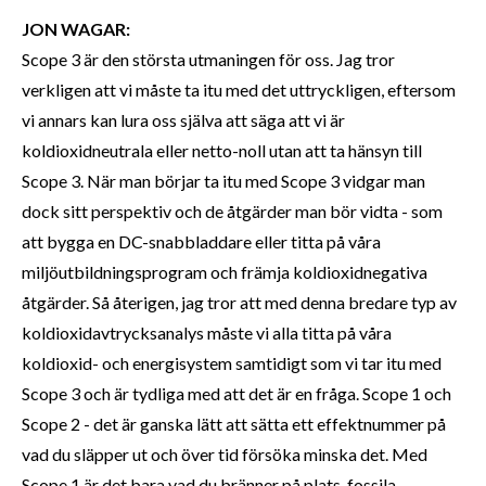
JON WAGAR:
Scope 3 är den största utmaningen för oss. Jag tror
verkligen att vi måste ta itu med det uttryckligen, eftersom
vi annars kan lura oss själva att säga att vi är
koldioxidneutrala eller netto-noll utan att ta hänsyn till
Scope 3. När man börjar ta itu med Scope 3 vidgar man
dock sitt perspektiv och de åtgärder man bör vidta - som
att bygga en DC-snabbladdare eller titta på våra
miljöutbildningsprogram och främja koldioxidnegativa
åtgärder. Så återigen, jag tror att med denna bredare typ av
koldioxidavtrycksanalys måste vi alla titta på våra
koldioxid- och energisystem samtidigt som vi tar itu med
Scope 3 och är tydliga med att det är en fråga. Scope 1 och
Scope 2 - det är ganska lätt att sätta ett effektnummer på
vad du släpper ut och över tid försöka minska det. Med
Scope 1 är det bara vad du bränner på plats, fossila