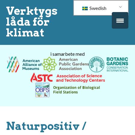
Verktygs
Swedish
låda för
klimat
i samarbete med
Naturpositiv /