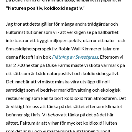
"Naturen positiv, koldioxid negativ
."
Jag tror att detta gäller för många andra trädgårdar och
kulturinstitutioner som vi - att verkligen se på hållbarhet
inte bara ur ett byggt miljöperspektiv, utan ur ett natur- och
ömsesidighetsperspektiv. Robin Wall Kimmerer talar om
denna filosofi i sin bok
Flätning av Sweetgrass
.
Eftersom vi
har 2 700 hektar på Duke Farms måste vi sköta vår mark på
ett sätt som är både naturpositivt och koldioxidnegativt.
Det innebär att vi måste minska våra utsläpp till noll
samtidigt som vi bedriver markförvaltning och ekologisk
restaurering som kan ta bort koldioxid från atmosfären. Det
är viktigt för oss att tänka på det sättet eftersom klimatet
befinner sig i kris. Vi
behov
att tänka på det på det här
sättet. Faktum är att vi har för mycket koldioxid i luften
som det är nu, och vi måste minska utsläppen till noll