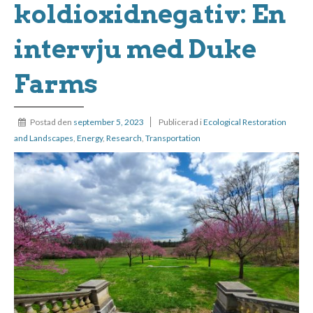
koldioxidnegativ: En
intervju med Duke
Farms
Postad den
september 5, 2023
Publicerad i
Ecological Restoration
and Landscapes
,
Energy
,
Research
,
Transportation