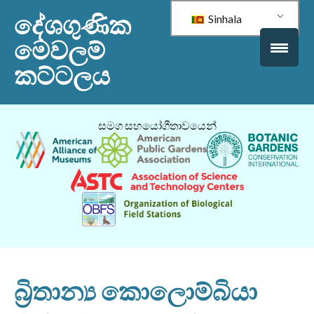
දේශගුණික
Sinhala
මෙවලම්
කට්ටලය
සමග සහයෝගීතාවයෙන්
බ්‍රිතාන්‍ය කොලොම්බියා