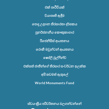
එක් පෘථිවියක්
ව්යාපෘති ඇඳීම
පොදු උද්‍යාන තිරසාරතා දර්ශකය
පුනර්ජනනීය කෞතුකාගාර
රීජෙනිසිස් ආයතනය
රොකී මවුන්ටන් ආයතනය
ෂෙප්ලි බුල්ෆින්ච්
එක්සත් ජාතීන්ගේ තිරසාර සංවර්ධන ඉලක්ක
අපි තවමත් ඇතුලේ
World Monuments Fund
ස්වයංක්‍රීය පරිවර්තනය බලගන්වන්නේ