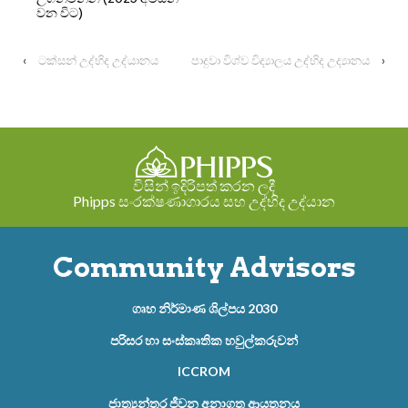
වන විට)
‹
ටක්සන් උද්භිද උද්යානය
පාදුවා විශ්ව විද්‍යාලය උද්භිද උද්‍යානය
›
විසින් ඉදිරිපත් කරන ලදී
Phipps සංරක්ෂණාගාරය සහ උද්භිද උද්යාන
Community Advisors
ගෘහ නිර්මාණ ශිල්පය 2030
පරිසර හා සංස්කෘතික හවුල්කරුවන්
ICCROM
ජාත්‍යන්තර ජීවන අනාගත ආයතනය