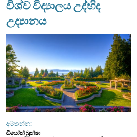
විශ්ව විද්‍යාලය උද්භිද
උද්‍යානය
අමතන්න:
ඩියෝන් බුන්ෂා