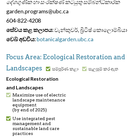
දේශගුණික හා සංරක්ෂණ කටයුතු සම්බන්ධීකාරක
garden.programs@ubc.ca
604-822-4208
සේවය කළ කලාපය:
වැන්කුවර්, බ්‍රිටිෂ් කොලොම්බියා
වෙබ් අඩවිය:
botanicalgarden.ubc.ca
Focus Area: Ecological Restoration and
Landscapes
සම්පූර්ණ කළා
සැලසුම් කර ඇත
Ecological Restoration
and Landscapes
Maximize use of electric
landscape maintenance
equipment
(by end of 2025)
Use integrated pest
management and
sustainable land care
practices