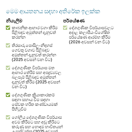
මෙම ආයතනය සඳහා අතිරේක ඉලක්ක
නියැලීම
පර්යේෂණ
කාබනික ආහාර වගා කිරීම
දේශගුණික විපර්යාසවලට
පිළිබඳව අමුත්තන් දැනුවත්
අදාළ කලාපීය-විශේෂිත
කරන්න
පර්යේෂණ ආරම්භ කිරීම
(2026 අවසන් වන විට)
තිරසාර, පොසිල-නිදහස්
ගෙවතු වගාව පිළිබඳව
අමුත්තන් දැනුවත් කරන්න
(2025 අවසන් වන විට)
දේශගුණික විපර්යාස මත
ආහාර තේරීම් සහ අපද්‍රව්‍යවල
බලපෑම් පිළිබඳව අමුත්තන්
දැනුවත් කිරීම (2025 අවසන්
වන විට)
දේශගුණික ක්‍රියාකාරකම්
සඳහා සහාය වීම සඳහා
සේවක හරිත කණ්ඩායමක්
පිහිටුවීම
ගෝලීය දේශගුණික විපර්යාස
අවම කිරීමට සහ අඩු කිරීමට
කරුණු සහ හොඳම භාවිතයන්
උගන්වන්න (2025 අවසන්