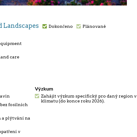
and Landscapes
Dokončeno
Plánované
 equipment
land care
Výzkum
ravin
Zahájit výzkum specifický pro daný region v
klimatu (do konce roku 2026).
bez fosilních
 a plýtvání na
patření v