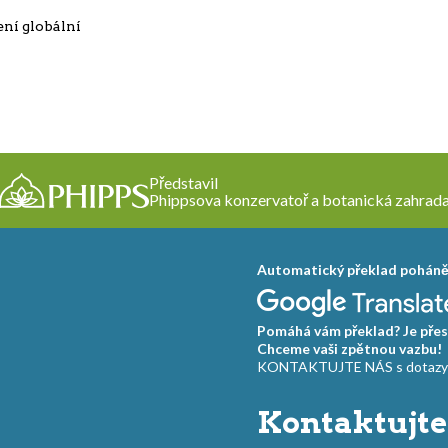
ení globální
Představil
Phippsova konzervatoř a botanická zahrad
Automatický překlad pohán
Pomáhá vám překlad? Je přes
Chceme vaši zpětnou vazbu!
KONTAKTUJTE NÁS s dotazy a
Kontaktujte