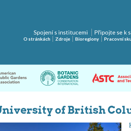
Spojení s institucemi
Připojte se k 
O stránkách
Zdroje
Bioregiony
Pracovní sk
niversity of British Co