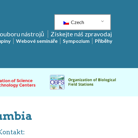
Czech
souboru nástrojů
Získejte náš zpravodaj
upiny
Webové semináře
Sympozium
Příběhy
lumbia
Kontakt: