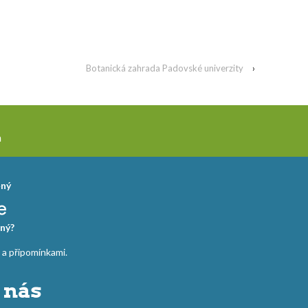
Botanická zahrada Padovské univerzity
›
a
ěný
ný?
 připomínkami.
 nás