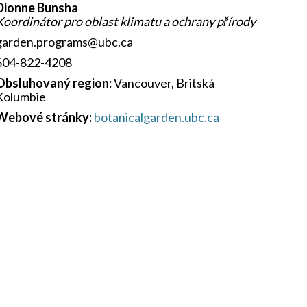
Dionne Bunsha
Koordinátor pro oblast klimatu a ochrany přírody
garden.programs@ubc.ca
604-822-4208
Obsluhovaný region:
Vancouver, Britská
Kolumbie
Webové stránky:
botanicalgarden.ubc.ca