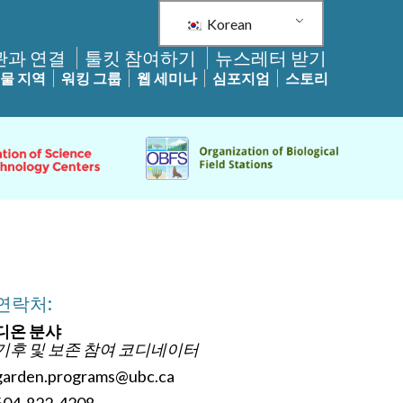
Korean
관과 연결
툴킷 참여하기
뉴스레터 받기
물 지역
워킹 그룹
웹 세미나
심포지엄
스토리
연락처:
디온 분샤
기후 및 보존 참여 코디네이터
garden.programs@ubc.ca
604-822-4208