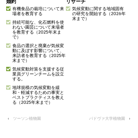
婚約
リサーチ
有機食品の栽培について来
気候変動に関する地域固有
場者を教育する
の研究を開始する（2026年
末まで）
持続可能な、化石燃料を使
わない園芸について来場者
を教育する（2025年末ま
で）
食品の選択と廃棄が気候変
動に及ぼす影響について、
来訪者を教育する（2025年
末まで）
気候変動対策を支援する従
業員グリーンチームを設立
する。
地球規模の気候変動を緩
和・軽減するための事実と
ベストプラクティスを教え
る（2025年末まで）
‹
ツーソン植物園
パドヴァ大学植物園
›