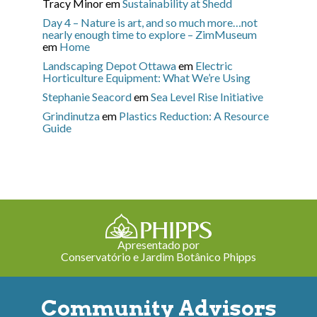
Tracy Minor
em
Sustainability at Shedd
Day 4 – Nature is art, and so much more…not
nearly enough time to explore – ZimMuseum
em
Home
Landscaping Depot Ottawa
em
Electric
Horticulture Equipment: What We’re Using
Stephanie Seacord
em
Sea Level Rise Initiative
Grindinutza
em
Plastics Reduction: A Resource
Guide
Apresentado por
Conservatório e Jardim Botânico Phipps
Community Advisors