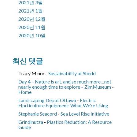
2021년 3월
2021년 1월
2020년 12월
2020년 11월
2020년 10월
최신 댓글
Tracy Minor
-
Sustainability at Shedd
Day 4 – Nature is art, and so much more…not
nearly enough time to explore – ZimMuseum
-
Home
Landscaping Depot Ottawa
-
Electric
Horticulture Equipment: What We’re Using
Stephanie Seacord
-
Sea Level Rise Initiative
Grindinutza
-
Plastics Reduction: A Resource
Guide