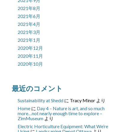
2021年9月
2021年8月
2021年6月
2021年4月
2021年3月
2021年1月
2020年12月
2020年11月
2020年10月
最近のコメント
Sustainability at Shedd
に
Tracy Minor
より
Home
に
Day 4 – Nature is art, and so much
more…not nearly enough time to explore –
ZimMuseum
より
Electric Horticulture Equipment: What We’re
Using
に
Landscaping Depot Ottawa
より