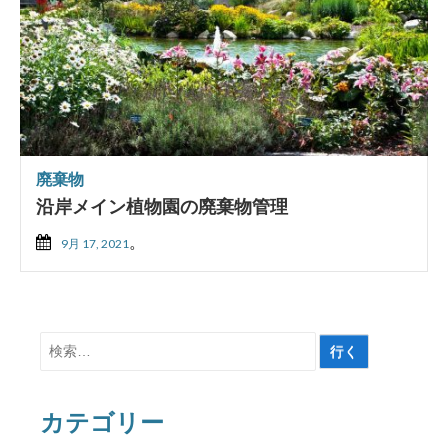
廃棄物
沿岸メイン植物園の廃棄物管理
。
9月 17, 2021
検
索
対
カテゴリー
象: