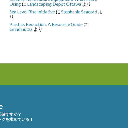
Using
に
Landscaping Depot Ottawa
より
Sea Level Rise Initiative
に
Stephanie Seacord
よ
り
Plastics Reduction: A Resource Guide
に
Grindinutza
より
正確ですか？
ックを求めている！
。