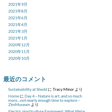
2021年9月
2021年8月
2021年6月
2021年4月
2021年3月
2021年1月
2020年12月
2020年11月
2020年10月
最近のコメント
Sustainability at Shedd
に
Tracy Minor
より
Home
に
Day 4 – Nature is art, and so much
more…not nearly enough time to explore –
ZimMuseum
より
Electric Horticulture Equipment: What We’re