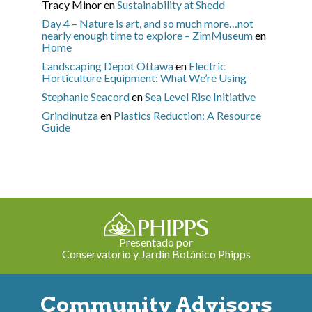
Tracy Minor
en
Sustainability at Shedd
Day 4 – Nature is art, and so much more…not
nearly enough time to explore – ZimMuseum
en
Home
Landscaping Depot Ottawa
en
Electric
Horticulture Equipment: What We’re Using
Stephanie Seacord
en
Sea Level Rise Initiative
Grindinutza
en
Plastics Reduction: A Resource
Guide
Presentado por
Conservatorio y Jardín Botánico Phipps
Community Advisors