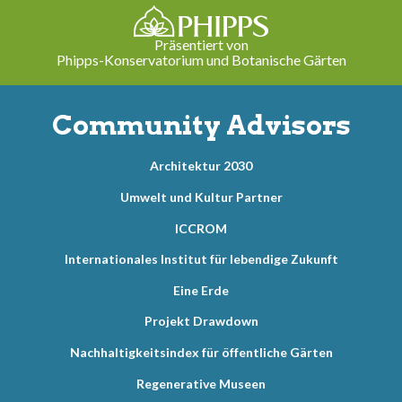
Präsentiert von
Phipps-Konservatorium und Botanische Gärten
Community Advisors
Architektur 2030
Umwelt und Kultur Partner
ICCROM
Internationales Institut für lebendige Zukunft
Eine Erde
Projekt Drawdown
Nachhaltigkeitsindex für öffentliche Gärten
Regenerative Museen