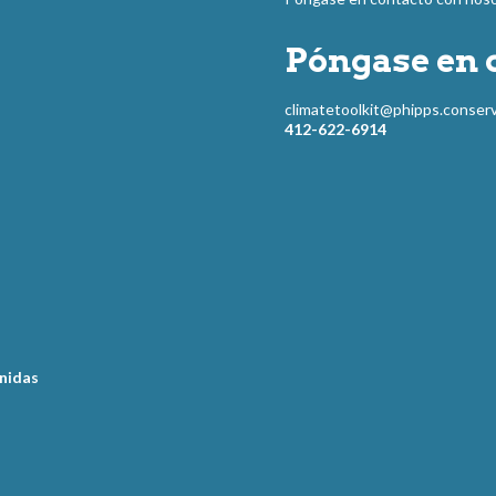
Póngase en 
climatetoolkit@phipps.conserv
412-622-6914
Unidas