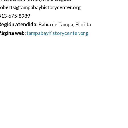
roberts@tampabayhistorycenter.org
813-675-8989
Región atendida:
Bahía de Tampa, Florida
Página web:
tampabayhistorycenter.org