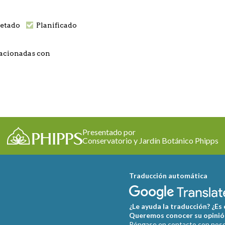
etado
Planificado
elacionadas con
Presentado por
Conservatorio y Jardín Botánico Phipps
Traducción automática
¿Le ayuda la traducción? ¿Es
Queremos conocer su opinió
Póngase en contacto con nosot