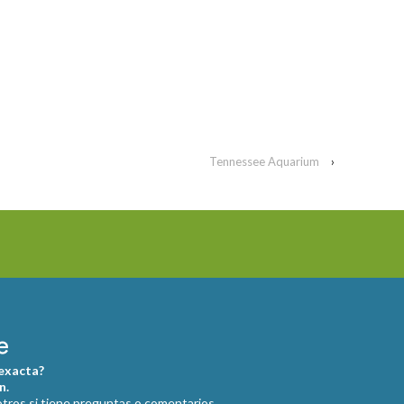
Tennessee Aquarium
›
 exacta?
n.
ros si tiene preguntas o comentarios.