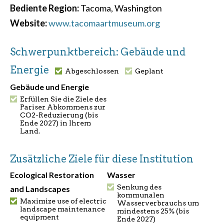
Bediente Region:
Tacoma, Washington
Website:
www.tacomaartmuseum.org
Schwerpunktbereich: Gebäude und
Energie
Abgeschlossen
Geplant
Gebäude und Energie
Erfüllen Sie die Ziele des
Pariser Abkommens zur
CO2-Reduzierung (bis
Ende 2027) in Ihrem
Land.
Zusätzliche Ziele für diese Institution
Ecological Restoration
Wasser
Senkung des
and Landscapes
kommunalen
Maximize use of electric
Wasserverbrauchs um
landscape maintenance
mindestens 25% (bis
equipment
Ende 2027)