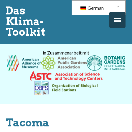
Das
German
Klima-
Toolkit
in Zusammenarbeit mit
Tacoma