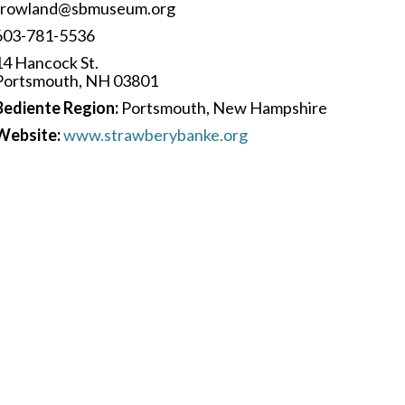
rrowland@sbmuseum.org
603-781-5536
14 Hancock St.
Portsmouth, NH 03801
Bediente Region:
Portsmouth, New Hampshire
Website:
www.strawberybanke.org