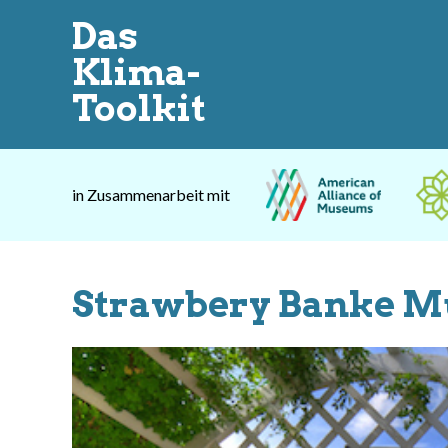
Das
Klima-
Toolkit
in Zusammenarbeit mit
Strawbery Banke 