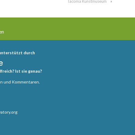
Tacoma Kunstmuseum
›
en
nterstützt durch
lfreich? Ist sie genau?
gen und Kommentaren.
atory.org