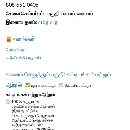
808-651-0406
சேவை செய்யப்பட்ட பகுதி:
கவாய், ஹவாய்
இணையதளம்:
ntbg.org
வளங்கள்
ரொட்டிப்பழம்
அறிவியல் & பாதுகாப்பு
கவனம் செலுத்தும் பகுதி: கட்டிடங்கள் மற்றும்
ஆற்றல்
முடிக்கப்பட்டது
திட்டமிடப்பட்டது
கட்டிடங்கள் மற்றும் ஆற்றல்
100% சுத்தமான
புதுப்பிக்கத்தக்க ஆற்றலில்
இருந்து மட்டுமே
மின்சாரத்தைப் பெறுங்கள் -
ஆன்சைட் அல்லது சந்தை
வழிமுறைகள் மூலம்
வாங்கப்பட்டது (2028 இன்