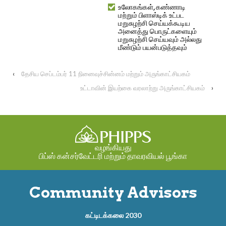
உலோகங்கள், கண்ணாடி
மற்றும் பிளாஸ்டிக் உட்பட
மறுசுழற்சி செய்யக்கூடிய
அனைத்து பொருட்களையும்
மறுசுழற்சி செய்யவும் அல்லது
மீண்டும் பயன்படுத்தவும்
‹
தேசிய செப்டம்பர் 11 நினைவுச்சின்னம் மற்றும் அருங்காட்சியகம்
உட்டாவின் இயற்கை வரலாற்று அருங்காட்சியகம்
›
வழங்கியது
பிப்ஸ் கன்சர்வேட்டரி மற்றும் தாவரவியல் பூங்கா
Community Advisors
கட்டிடக்கலை 2030