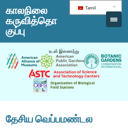
காலநிலை
Tamil
கருவித்தொ
குப்பு
உடன் இணைந்து
தேசிய வெப்பமண்டல