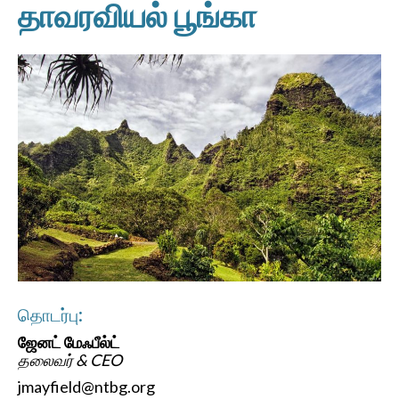
தாவரவியல் பூங்கா
தொடர்பு:
ஜேனட் மேஃபீல்ட்
தலைவர் & CEO
jmayfield@ntbg.org