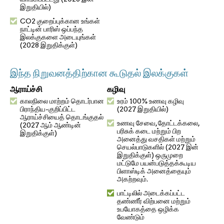
இறுதியில்)
CO2 குறைப்புக்கான உங்கள்
நாட்டின் பாரிஸ் ஒப்பந்த
இலக்குகளை அடையுங்கள்
(2028 இறுதிக்குள்)
இந்த நிறுவனத்திற்கான கூடுதல் இலக்குகள்
ஆராய்ச்சி
கழிவு
காலநிலை மாற்றம் தொடர்பான
உரம் 100% உணவு கழிவு
பிராந்திய-குறிப்பிட்ட
(2027 இறுதியில்)
ஆராய்ச்சியைத் தொடங்குதல்
உணவு சேவை, தோட்டக்கலை,
(2027 ஆம் ஆண்டின்
பரிசுக் கடை மற்றும் பிற
இறுதிக்குள்)
அனைத்து வசதிகள் மற்றும்
செயல்பாடுகளில் (2027 இன்
இறுதிக்குள்) ஒருமுறை
மட்டுமே பயன்படுத்தக்கூடிய
பிளாஸ்டிக் அனைத்தையும்
அகற்றவும்.
பாட்டிலில் அடைக்கப்பட்ட
தண்ணீர் விற்பனை மற்றும்
உபயோகத்தை ஒழிக்க
வேண்டும்