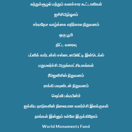
சுற்றுச்சூழல் மற்றும் கலாச்சார கூட்டாளிகள்
ஐசிசிஆர்ஓஎம்
சர்வதேச வாழ்க்கை எதிர்கால நிறுவனம்
ஒரு பூமி
திட்ட வரைவு
பப்ளிக் கார்டன்ஸ் சஸ்டைனபிலிட்டி இன்டெக்ஸ்
மறுமலர்ச்சி அருங்காட்சியகங்கள்
ரீஜெனிசிஸ் நிறுவனம்
ராக்கி மவுண்டன் நிறுவனம்
ஷெப்லி பல்ஃபின்ச்
ஐக்கிய நாடுகளின் நிலையான வளர்ச்சி இலக்குகள்
நாங்கள் இன்னும் உள்ளே இருக்கிறோம்
World Monuments Fund