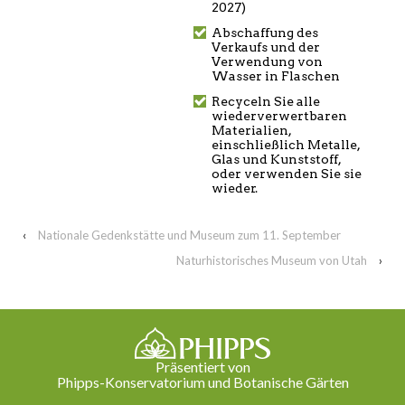
2027)
Abschaffung des
Verkaufs und der
Verwendung von
Wasser in Flaschen
Recyceln Sie alle
wiederverwertbaren
Materialien,
einschließlich Metalle,
Glas und Kunststoff,
oder verwenden Sie sie
wieder.
‹
Nationale Gedenkstätte und Museum zum 11. September
Naturhistorisches Museum von Utah
›
Präsentiert von
Phipps-Konservatorium und Botanische Gärten