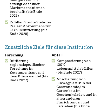
erzeugt oder über
Marktmechanismen
beschafft (bis Ende
2028)
Erfüllen Sie die Ziele des
Pariser Abkommens zur
CO2-Reduzierung (bis
Ende 2028)
Zusätzliche Ziele für diese Institution
Forschung
Abfall
Initiierung
Kompostierung von
regionalspezifischer
100%
Forschung im
Lebensmittelabfällen
Zusammenhang mit
(bis Ende 2027)
dem Klimawandel (bis
Abschaffung von
Ende 2027)
Einwegplastik in der
Gastronomie, im
Gartenbau, im
Geschenkeladen und in
allen anderen
Einrichtungen und
Betrieben (bis Ende