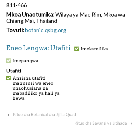
811-466
Mkoa Unaotumika:
Wilaya ya Mae Rim, Mkoa wa
Chiang Mai, Thailand
Tovuti:
botanic.qsbg.org
Eneo Lengwa: Utafiti
Imekamilika
Imepangwa
Utafiti
Anzisha utafiti
mahususi wa eneo
unaohusiana na
mabadiliko ya hali ya
hewa
‹
Kituo cha Botanical cha Jiji la Quad
Kituo cha Sayansi ya Jitihada
›