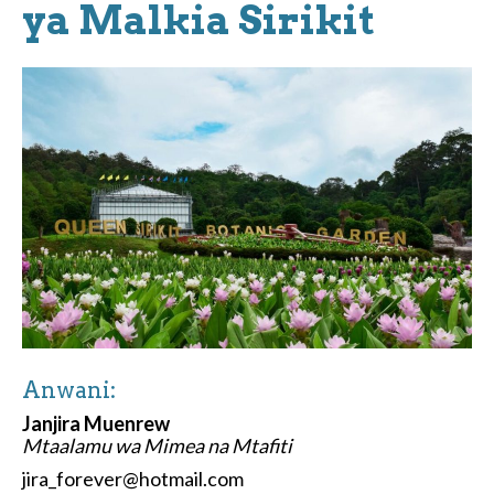
ya Malkia Sirikit
Anwani:
Janjira Muenrew
Mtaalamu wa Mimea na Mtafiti
jira_forever@hotmail.com