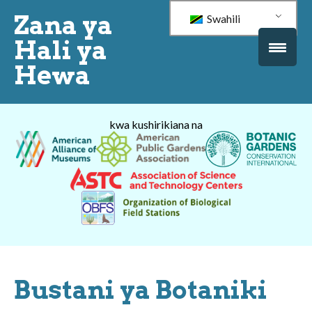
Zana ya
Swahili
Hali ya
Hewa
kwa kushirikiana na
Bustani ya Botaniki