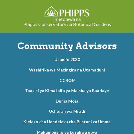
Imetolewa na
Phipps Conservatory na Botanical Gardens
Community Advisors
Usanifu 2030
Washirika wa Mazingira na Utamaduni
ICCROM
Taasisi ya Kimataifa ya Maisha ya Baadaye
Dunia Moja
Uchoraji wa Mradi
Kielezo cha Uendelevu cha Bustani za Umma
Makumbusho ya kuzaliwa upya