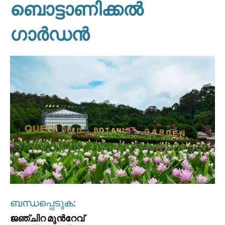
ബൊട്ടാണിക്കൽ
ഗാർഡൻ
ബന്ധപ്പെടുക:
ജഞ്ചിറ മുൻറേവ്