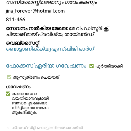
സസ്യശാസ്ത്രജ്ഞനും ഗവേഷകനും
jira_forever@hotmail.com
811-466
സേവനം നൽകിയ മേഖല:
മേ റിം ഡിസ്ട്രിക്റ്റ്,
ചിയാങ് മായ് പ്രവിശ്യ, തായ്‌ലൻഡ്
വെബ്സൈറ്റ്:
ബൊട്ടാണിക്.ക്യുഎസ്ബിജി.ഓർഗ്
ഫോക്കസ് ഏരിയ: ഗവേഷണം
പൂർത്തിയാക്കി
ആസൂത്രണം ചെയ്തത്
ഗവേഷണം
കാലാവസ്ഥാ
വ്യതിയാനവുമായി
ബന്ധപ്പെട്ട മേഖലാ
നിർദ്ദിഷ്ട ഗവേഷണം
ആരംഭിക്കുക.
‹
ക്വാഡ് സിറ്റി ബൊട്ടാണിക്കൽ സെൻ്റർ