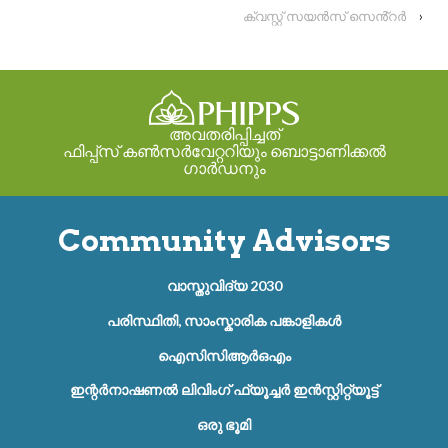
ക്വസ്റ്റ് സയൻസ് സെൻ്റർ
›
അവതരിപ്പിച്ചത്
ഫിപ്പ്സ് കൺസർവേറ്ററിയും ബൊട്ടാണിക്കൽ
ഗാർഡനും
Community Advisors
വാസ്തുവിദ്യ 2030
പരിസ്ഥിതി, സാംസ്കാരിക പങ്കാളികൾ
ഐസിസിആർഒഎം
ഇന്റർനാഷണൽ ലിവിംഗ് ഫ്യൂച്ചർ ഇൻസ്റ്റിറ്റ്യൂട്ട്
ഒരു ഭൂമി