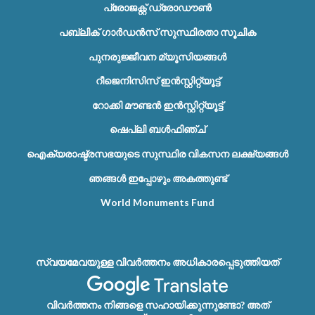
പ്രോജക്റ്റ് ഡ്രോഡൗൺ
പബ്ലിക് ഗാർഡൻസ് സുസ്ഥിരതാ സൂചിക
പുനരുജ്ജീവന മ്യൂസിയങ്ങൾ
റീജെനിസിസ് ഇൻസ്റ്റിറ്റ്യൂട്ട്
റോക്കി മൗണ്ടൻ ഇൻസ്റ്റിറ്റ്യൂട്ട്
ഷെപ്ലി ബൾഫിഞ്ച്
ഐക്യരാഷ്ട്രസഭയുടെ സുസ്ഥിര വികസന ലക്ഷ്യങ്ങൾ
ഞങ്ങൾ ഇപ്പോഴും അകത്തുണ്ട്
World Monuments Fund
സ്വയമേവയുള്ള വിവർത്തനം അധികാരപ്പെടുത്തിയത്
വിവർത്തനം നിങ്ങളെ സഹായിക്കുന്നുണ്ടോ? അത്