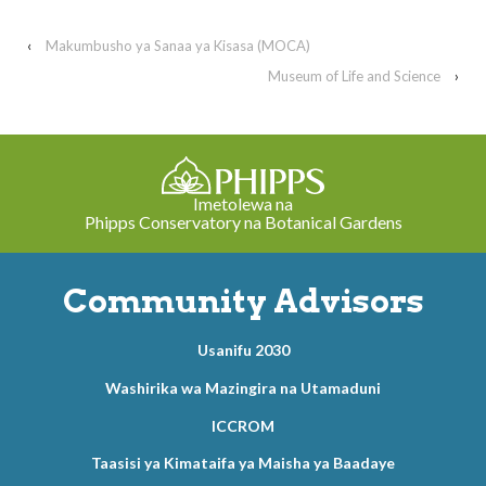
‹
Makumbusho ya Sanaa ya Kisasa (MOCA)
Museum of Life and Science
›
Imetolewa na
Phipps Conservatory na Botanical Gardens
Community Advisors
Usanifu 2030
Washirika wa Mazingira na Utamaduni
ICCROM
Taasisi ya Kimataifa ya Maisha ya Baadaye