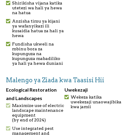
Shirikisha vijana katika
utetezi wa hali ya hewa
na hatua
Anzisha timu ya kijani
ya wafanyikazi ili
kusaidia hatua za hali ya
hewa
Fundisha ukweli na
mbinu bora za
kupunguza na
kupunguza mabadiliko
ya hali ya hewa duniani
Malengo ya Ziada kwa Taasisi Hii
Ecological Restoration
Uwekezaji
Wekeza katika
and Landscapes
uwekezaji unaowajibika
Maximize use of electric
kwa jamii
landscape maintenance
equipment
(by end of 2024)
Use integrated pest
management and