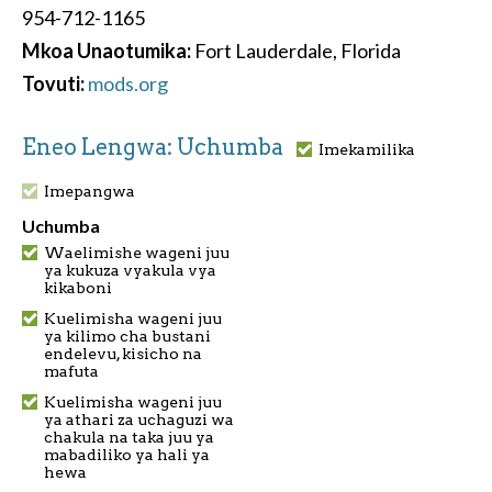
954-712-1165
Mkoa Unaotumika:
Fort Lauderdale, Florida
Tovuti:
mods.org
Eneo Lengwa: Uchumba
Imekamilika
Imepangwa
Uchumba
Waelimishe wageni juu
ya kukuza vyakula vya
kikaboni
Kuelimisha wageni juu
ya kilimo cha bustani
endelevu, kisicho na
mafuta
Kuelimisha wageni juu
ya athari za uchaguzi wa
chakula na taka juu ya
mabadiliko ya hali ya
hewa