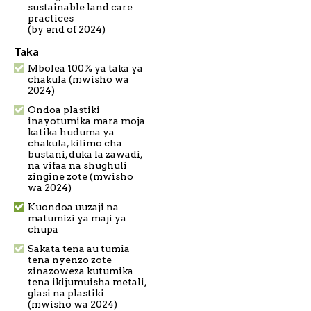
sustainable land care
practices
(by end of 2024)
Taka
Mbolea 100% ya taka ya
chakula (mwisho wa
2024)
Ondoa plastiki
inayotumika mara moja
katika huduma ya
chakula, kilimo cha
bustani, duka la zawadi,
na vifaa na shughuli
zingine zote (mwisho
wa 2024)
Kuondoa uuzaji na
matumizi ya maji ya
chupa
Sakata tena au tumia
tena nyenzo zote
zinazoweza kutumika
tena ikijumuisha metali,
glasi na plastiki
(mwisho wa 2024)