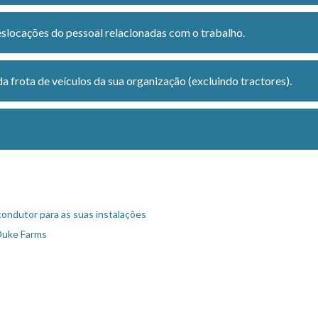
locações do pessoal relacionadas com o trabalho.
a frota de veículos da sua organização (excluindo tractores).
condutor para as suas instalações
 Duke Farms
C