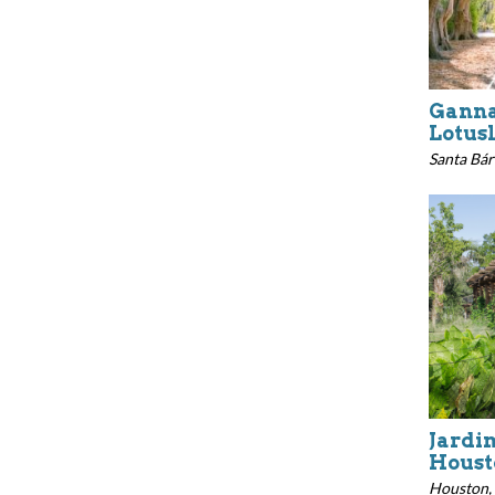
Gann
Lotus
Santa Bár
Jardi
Houst
Houston,