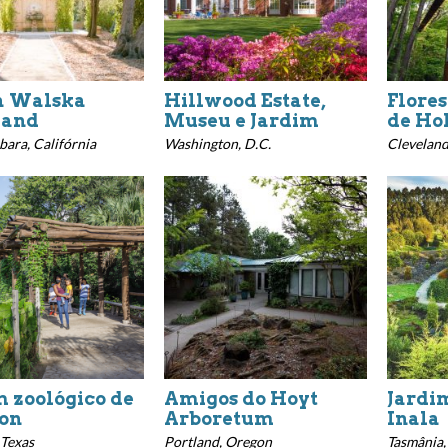
a Walska
Hillwood Estate,
Flores
land
Museu e Jardim
de Ho
bara, Califórnia
Washington, D.C.
Cleveland
m zoológico de
Amigos do Hoyt
Jardim
on
Arboretum
Inala
 Texas
Portland, Oregon
Tasmânia,