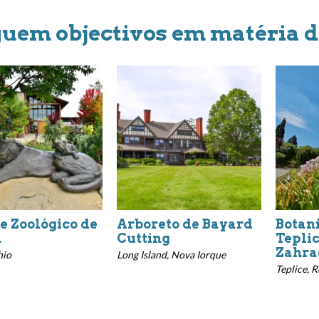
guem objectivos em matéria d
e Zoológico de
Arboreto de Bayard
Botan
n
Cutting
Teplic
Zahra
hio
Long Island, Nova Iorque
Teplice, 