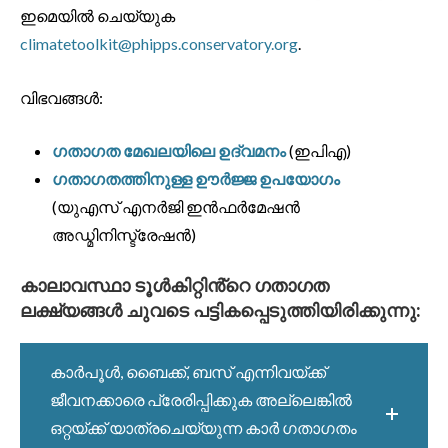
ഇമെയിൽ ചെയ്യുക
climatetoolkit@phipps.conservatory.org
.
വിഭവങ്ങൾ:
ഗതാഗത മേഖലയിലെ ഉദ്വമനം
(ഇപിഎ)
ഗതാഗതത്തിനുള്ള ഊർജ്ജ ഉപയോഗം
(യുഎസ് എനർജി ഇൻഫർമേഷൻ
അഡ്മിനിസ്ട്രേഷൻ)
കാലാവസ്ഥാ ടൂൾകിറ്റിൻ്റെ ഗതാഗത
ലക്ഷ്യങ്ങൾ ചുവടെ പട്ടികപ്പെടുത്തിയിരിക്കുന്നു:
കാർപൂൾ, ബൈക്ക്, ബസ് എന്നിവയ്ക്ക്
ജീവനക്കാരെ പ്രേരിപ്പിക്കുക അല്ലെങ്കിൽ
ഒറ്റയ്ക്ക് യാത്രചെയ്യുന്ന കാർ ഗതാഗതം