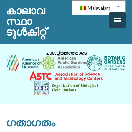
കാലാവ
Malayalam
സ്ഥാ
ടൂൾകിറ്റ്
പങ്കാളിത്തത്തോടെ
ഗതാഗതം