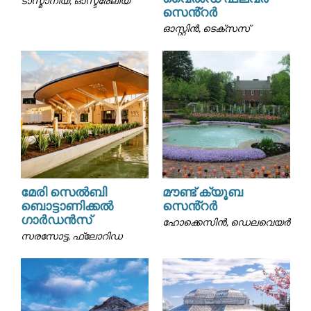
ടാസ്മാനിയ, ഓസ്ട്രേലിയ
സെൻ്റർ
ഓസ്റ്റിൻ, ടെക്സസ്
മേരി സെൽബി
മൗണ്ട് ക്യൂബ
ബൊട്ടാണിക്കൽ
സെൻ്റർ
ഗാർഡൻസ്
ഹോക്കെസിൻ, ഡെലവെയർ
സരസോട്ട, ഫ്ലോറിഡ