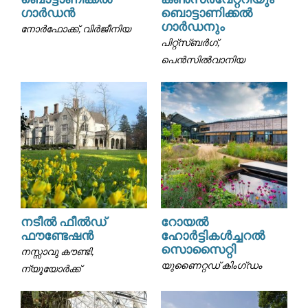
ഗാർഡൻ
ബൊട്ടാണിക്കൽ
ഗാർഡനും
നോർഫോക്ക്, വിർജീനിയ
പിറ്റ്സ്ബർഗ്,
പെൻസിൽവാനിയ
നടീൽ ഫീൽഡ്
റോയൽ
ഫൗണ്ടേഷൻ
ഹോർട്ടികൾച്ചറൽ
സൊസൈറ്റി
നസ്സാവു കൗണ്ടി,
യുണൈറ്റഡ് കിംഗ്ഡം
ന്യൂയോർക്ക്