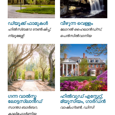
ഡ്യൂക്ക് ഫാമുകൾ
വീഴുന്ന വെള്ളം
ഹിൽസ്ബറോ ടൗൺഷിപ്പ്,
ലോറൽ ഹൈലാൻഡ്സ്,
ന്യൂജേഴ്സി
പെൻസിൽവാനിയ
ഗന്ന വാൽസ്ക
ഹിൽവുഡ് എസ്റ്റേറ്റ്,
ലോട്ടസ്ലാൻഡ്
മ്യൂസിയം, ഗാർഡൻ
സാന്താ ബാർബറ,
വാഷിംഗ്ടൺ, ഡിസി
കാലിഫോർണിയ