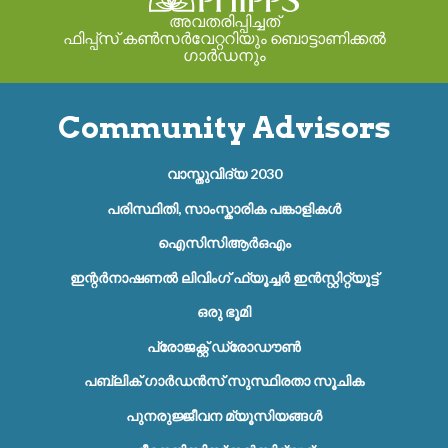
അവതരിപ്പിച്ചത്
ഫിപ്പ്സ് കൺസർവേറ്ററിയും ബൊട്ടാണിക്കൽ
ഗാർഡനും
Community Advisors
വാസ്തുവിദ്യ 2030
പരിസ്ഥിതി, സാംസ്കാരിക പങ്കാളികൾ
ഐസിസിആർഒഎം
ഇന്റർനാഷണൽ ലിവിംഗ് ഫ്യൂച്ചർ ഇൻസ്റ്റിറ്റ്യൂട്ട്
ഒരു ഭൂമി
പ്രോജക്റ്റ് ഡ്രോഡൗൺ
പബ്ലിക് ഗാർഡൻസ് സുസ്ഥിരതാ സൂചിക
പുനരുജ്ജീവന മ്യൂസിയങ്ങൾ