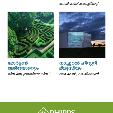
നോർവാക്ക്, കണക്റ്റിക്കട്ട്
മോർട്ടൺ
നാച്ചുറൽ ഹിസ്റ്ററി
അർബോറെറ്റം
മ്യൂസിയം
ലിസ്ലെ, ഇല്ലിനോയിസ്
വാഷോൺ, വാഷിംഗ്ടൺ