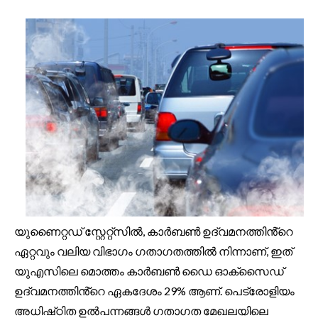
യുണൈറ്റഡ് സ്റ്റേറ്റ്സിൽ, കാർബൺ ഉദ്‌വമനത്തിൻ്റെ
ഏറ്റവും വലിയ വിഭാഗം ഗതാഗതത്തിൽ നിന്നാണ്, ഇത്
യുഎസിലെ മൊത്തം കാർബൺ ഡൈ ഓക്‌സൈഡ്
ഉദ്‌വമനത്തിൻ്റെ ഏകദേശം 29% ആണ്. പെട്രോളിയം
അധിഷ്‌ഠിത ഉൽപന്നങ്ങൾ ഗതാഗത മേഖലയിലെ