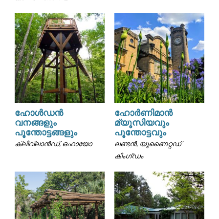
ഹോൾഡൻ
ഹോർണിമാൻ
വനങ്ങളും
മ്യൂസിയവും
പൂന്തോട്ടങ്ങളും
പൂന്തോട്ടവും
ക്ലീവ്‌ലാൻഡ്, ഒഹായോ
ലണ്ടൻ, യുണൈറ്റഡ്
കിംഗ്ഡം