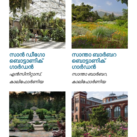
സാൻ ഡീഗോ
സാന്താ ബാർബറ
ബൊട്ടാണിക്
ബൊട്ടാണിക്
ഗാർഡൻ
ഗാർഡൻ
എൻസിനിറ്റാസ്,
സാന്താ ബാർബറ,
കാലിഫോർണിയ
കാലിഫോർണിയ