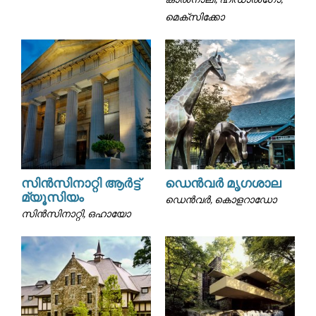
മെക്സിക്കോ
സിൻസിനാറ്റി ആർട്ട്
ഡെൻവർ മൃഗശാല
മ്യൂസിയം
ഡെൻവർ, കൊളറാഡോ
സിൻസിനാറ്റി, ഒഹായോ