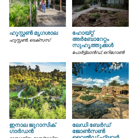
ഹൂസ്റ്റൺ മൃഗശാല
ഹോയ്റ്റ്
അർബോറേറ്റം
ഹൂസ്റ്റൺ, ടെക്സസ്
സുഹൃത്തുക്കൾ
പോർട്ട്ലാൻഡ്, ഒറിഗോൺ
ഇനാല ജുറാസിക്
ലേഡി ബേർഡ്
ഗാർഡൻ
ജോൺസൺ
വൈൽഡ് ഫ്ലവർ