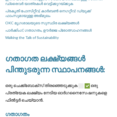
ഡ്രൈവർ യാത്രകൾ വെട്ടിക്കുറയ്ക്കുക
പ്രകൃതി പോസിറ്റീവ്, കാർബൺ നെഗറ്റീവ്: ഡ്യൂക്ക്
ഫാംസുമായുള്ള അഭിമുഖം
OKC മൃഗശാലയുടെ സുസ്ഥിര ലക്ഷ്യങ്ങൾ
പാർക്കിംഗ്, ഗതാഗതം, ഊർജ്ജ പ്രോത്സാഹനങ്ങൾ
Walking the Talk of Sustainability
ഗതാഗത ലക്ഷ്യങ്ങൾ
പിന്തുടരുന്ന സ്ഥാപനങ്ങൾ:
ഒരു ചെക്ക്ബോക്സ് തിരഞ്ഞെടുക്കുക
ഒരു
പ്രത്യേക ലക്ഷ്യം നേടിയ ഓർഗനൈസേഷനുകളെ
ഫിൽട്ടർ ചെയ്യാൻ.
ഗതാഗതം