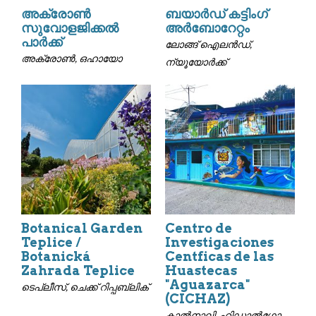
അക്രോൺ
ബയാർഡ് കട്ടിംഗ്
സുവോളജിക്കൽ
അർബോറേറ്റം
പാർക്ക്
ലോങ്ങ് ഐലൻഡ്,
അക്രോൺ, ഒഹായോ
ന്യൂയോർക്ക്
Botanical Garden
Centro de
Teplice /
Investigaciones
Botanická
Centficas de las
Zahrada Teplice
Huastecas
"Aguazarca"
ടെപ്ലീസ്, ചെക്ക് റിപ്പബ്ലിക്
(CICHAZ)
കാൽനാലി, ഹിഡാൽഗോ,