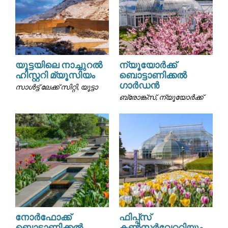
യൂട്ടയിലെ നാച്ചുറൽ
ന്യൂയോർക്ക്
ഹിസ്റ്ററി മ്യൂസിയം
ബൊട്ടാണിക്കൽ
ഗാർഡൻ
സാൾട്ട് ലേക്ക് സിറ്റി, യൂട്ടാ
ബ്രോങ്ക്സ്, ന്യൂയോർക്ക്
നോർഫോക്ക്
ഫിപ്പ്സ്
ബൊട്ടാണിക്കൽ
കൺസർവേറ്ററിയും