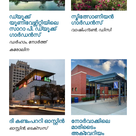
ഡ്യൂക്ക്
സ്മിത്സോണിയൻ
യൂണിവേഴ്സിറ്റിയിലെ
ഗാർഡൻസ്
സാറാ പി. ഡ്യൂക്ക്
വാഷിംഗ്ടൺ, ഡിസി
ഗാർഡൻസ്
ഡർഹാം, നോർത്ത്
കരോലിന
ദി കണ്ടംപററി ഓസ്റ്റിൻ
നോർവാക്കിലെ
മാരിടൈം
ഓസ്റ്റിൻ, ടെക്സസ്
അക്വേറിയം