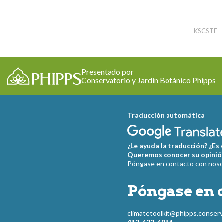
KSCSTE - 
Presentado por
Conservatorio y Jardín Botánico Phipps
Traducción automática
¿Le ayuda la traducción? ¿Es
Queremos conocer su opinió
Póngase en contacto con nosot
Póngase en 
climatetoolkit@phipps.conserv
412-622-6914