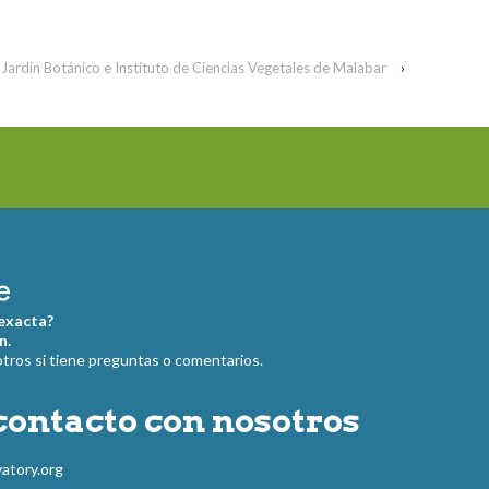
Jardín Botánico e Instituto de Ciencias Vegetales de Malabar
›
 exacta?
n.
ros si tiene preguntas o comentarios.
contacto con nosotros
atory.org