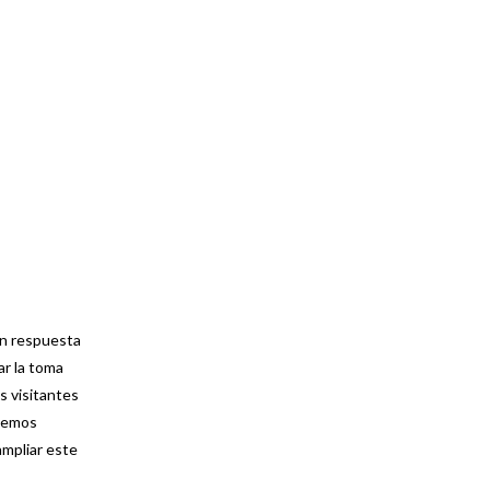
en respuesta
ar la toma
s visitantes
enemos
ampliar este