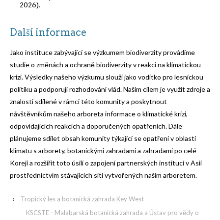
2026).
Další informace
Jako instituce zabývající se výzkumem biodiverzity provádíme
studie o změnách a ochraně biodiverzity v reakci na klimatickou
krizi. Výsledky našeho výzkumu slouží jako vodítko pro lesnickou
politiku a podporují rozhodování vlád. Naším cílem je využít zdroje a
znalosti sdílené v rámci této komunity a poskytnout
návštěvníkům našeho arboreta informace o klimatické krizi,
odpovídajících reakcích a doporučených opatřeních. Dále
plánujeme sdílet obsah komunity týkající se opatření v oblasti
klimatu s arborety, botanickými zahradami a zahradami po celé
Koreji a rozšířit toto úsilí o zapojení partnerských institucí v Asii
prostřednictvím stávajících sítí vytvořených naším arboretem.
‹
Tropický les a botanická zahrada Key West
KSCSTE - Malabarská botanická zahrada a Ústav pro vědy o