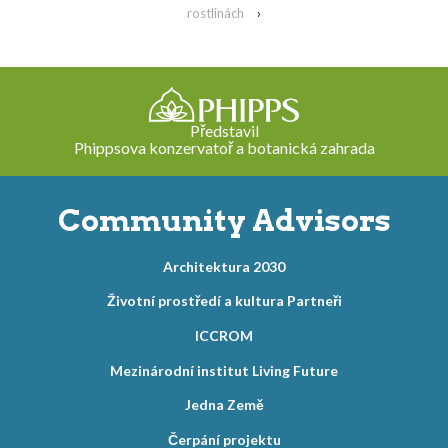
rostlinách
›
Představil
Phippsova konzervatoř a botanická zahrada
Community Advisors
Architektura 2030
Životní prostředí a kultura Partneři
ICCROM
Mezinárodní institut Living Future
Jedna Země
Čerpání projektu