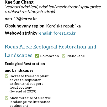
Kae Sun Chang
Vedoucí oddělení, oddělení mezinárodní spolupráce
v oblasti rostlinných zdrojů
natu17@korea.kr
Obsluhovaný region:
Korejská republika
Webové stránky:
english.forest.go.kr
Focus Area: Ecological Restoration and
Landscapes
Dokončeno
Plánované
Ecological Restoration
and Landscapes
Increase tree and plant
cover to sequester
carbon and support
local ecology
(by end of 2029)
Maximize use of electric
landscape maintenance
equipment