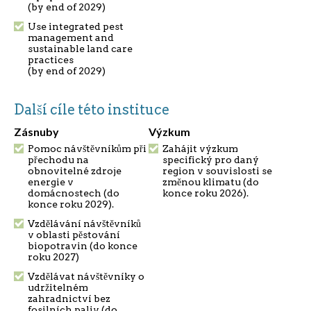
(by end of 2029)
Use integrated pest
management and
sustainable land care
practices
(by end of 2029)
Další cíle této instituce
Zásnuby
Výzkum
Pomoc návštěvníkům při
Zahájit výzkum
přechodu na
specifický pro daný
obnovitelné zdroje
region v souvislosti se
energie v
změnou klimatu (do
domácnostech (do
konce roku 2026).
konce roku 2029).
Vzdělávání návštěvníků
v oblasti pěstování
biopotravin (do konce
roku 2027)
Vzdělávat návštěvníky o
udržitelném
zahradnictví bez
fosilních paliv (do