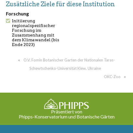
Zusätzliche Ziele für diese Institution
Forschung
Initiierung
regionalspezifischer
Forschung im
Zusammenhang mit
dem Klimawandel (bis
Ende 2023)
‹
O.V. Fomin Botanischer Garten der Nationalen Taras-
Schewtschenko-Universität Kiew, Ukraine
OKC-Zoo
›
Präsentiert von
Phipps-Konservatorium und Botanische Gärten