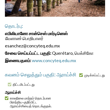
தொடர்பு:
எமிலியானோ சான்செஸ் மார்டினெஸ்
வேளாண் பொறியாளர்
esanchez@concyteq.edu.mx
சேவை செய்யப்பட்ட பகுதி:
Querétaro, மெக்சிகோ
இணையதளம்:
www.concyteq.edu.mx
கவனம் செலுத்தும் பகுதி: ஆராய்ச்சி
முடிக்கப்பட்டது
திட்டமிடப்பட்டது
ஆராய்ச்சி
காலநிலை மாற்றம் தொடர்பான
பிராந்திய-குறிப்பிட்ட
ஆராய்ச்சியைத் தொடங்குதல்.