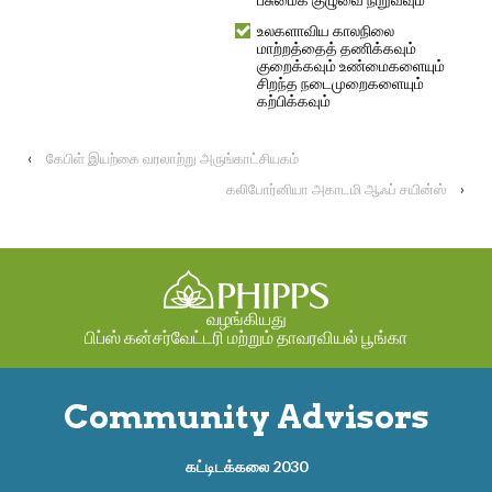
உலகளாவிய காலநிலை
மாற்றத்தைத் தணிக்கவும்
குறைக்கவும் உண்மைகளையும்
சிறந்த நடைமுறைகளையும்
கற்பிக்கவும்
‹
கேபிள் இயற்கை வரலாற்று அருங்காட்சியகம்
கலிபோர்னியா அகாடமி ஆஃப் சயின்ஸ்
›
வழங்கியது
பிப்ஸ் கன்சர்வேட்டரி மற்றும் தாவரவியல் பூங்கா
Community Advisors
கட்டிடக்கலை 2030