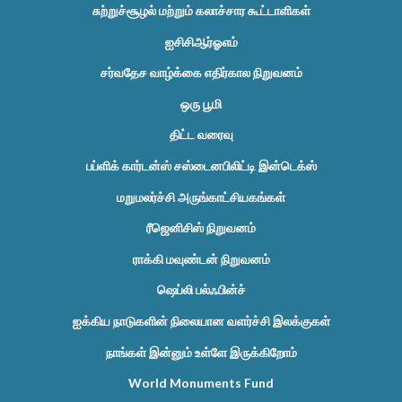
சுற்றுச்சூழல் மற்றும் கலாச்சார கூட்டாளிகள்
ஐசிசிஆர்ஓஎம்
சர்வதேச வாழ்க்கை எதிர்கால நிறுவனம்
ஒரு பூமி
திட்ட வரைவு
பப்ளிக் கார்டன்ஸ் சஸ்டைனபிலிட்டி இன்டெக்ஸ்
மறுமலர்ச்சி அருங்காட்சியகங்கள்
ரீஜெனிசிஸ் நிறுவனம்
ராக்கி மவுண்டன் நிறுவனம்
ஷெப்லி பல்ஃபின்ச்
ஐக்கிய நாடுகளின் நிலையான வளர்ச்சி இலக்குகள்
நாங்கள் இன்னும் உள்ளே இருக்கிறோம்
World Monuments Fund