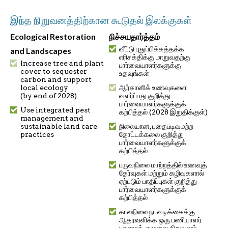
இந்த நிறுவனத்திற்கான கூடுதல் இலக்குகள்
Ecological Restoration
நிச்சயதார்த்தம்
வீட்டு புதுப்பிக்கத்தக்க
and Landscapes
எரிசக்திக்கு மாறுவதற்கு
Increase tree and plant
பார்வையாளர்களுக்கு
cover to sequester
உதவுங்கள்
carbon and support
local ecology
ஆர்கானிக் உணவுகளை
(by end of 2028)
வளர்ப்பது குறித்து
பார்வையாளர்களுக்குக்
Use integrated pest
கற்பித்தல் (2028 இறுதிக்குள்)
management and
sustainable land care
நிலையான, புதைபடிவமற்ற
practices
தோட்டக்கலை குறித்து
பார்வையாளர்களுக்குக்
கற்பித்தல்
பருவநிலை மாற்றத்தில் உணவுத்
தேர்வுகள் மற்றும் கழிவுகளால்
ஏற்படும் பாதிப்புகள் குறித்து
பார்வையாளர்களுக்குக்
கற்பித்தல்
காலநிலை நடவடிக்கைக்கு
ஆதரவளிக்க ஒரு பணியாளர்
பசுமைக் குழுவை நிறுவவும்