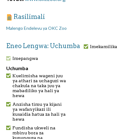
Rasilimali
Malengo Endelevu ya OKC Zoo
Eneo Lengwa: Uchumba
Imekamilika
Imepangwa
Uchumba
Kuelimisha wageni juu
ya athari za uchaguzi wa
chakula na taka juu ya
mabadiliko ya hali ya
hewa
Anzisha timu ya kijani
ya wafanyikazi ili
kusaidia hatua za hali ya
hewa
Fundisha ukweli na
mbinu bora za
kupunguza na