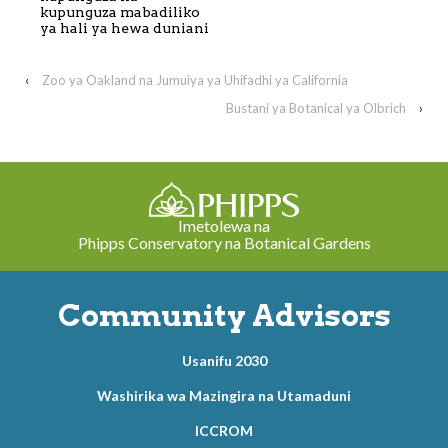
kupunguza mabadiliko
ya hali ya hewa duniani
‹
Zoo ya Oakland na Jumuiya ya Uhifadhi ya California
Bustani ya Botanical ya Olbrich
›
Imetolewa na
Phipps Conservatory na Botanical Gardens
Community Advisors
Usanifu 2030
Washirika wa Mazingira na Utamaduni
ICCROM