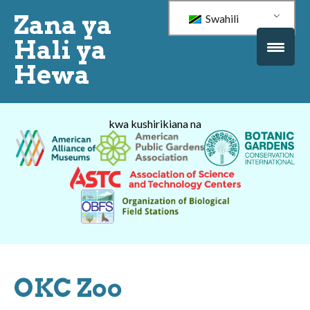
Zana ya
Swahili
Hali ya
Hewa
kwa kushirikiana na
OKC Zoo