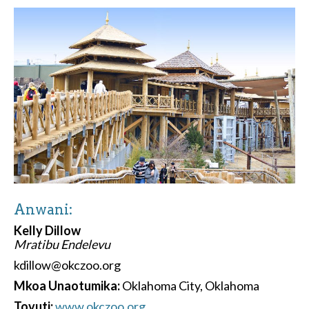
Anwani:
Kelly Dillow
Mratibu Endelevu
kdillow@okczoo.org
Mkoa Unaotumika:
Oklahoma City, Oklahoma
Tovuti:
www.okczoo.org