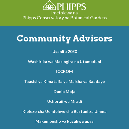
Imetolewa na
Phipps Conservatory na Botanical Gardens
Community Advisors
Usanifu 2030
Washirika wa Mazingira na Utamaduni
ICCROM
Taasisi ya Kimataifa ya Maisha ya Baadaye
Dunia Moja
Uchoraji wa Mradi
Kielezo cha Uendelevu cha Bustani za Umma
Makumbusho ya kuzaliwa upya