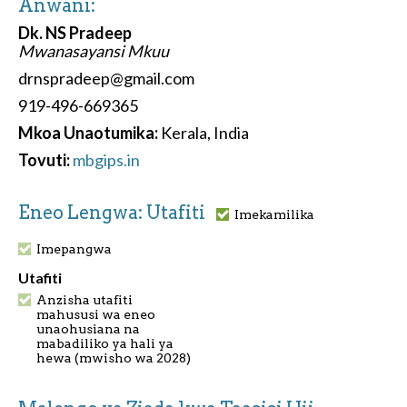
Anwani:
Dk. NS Pradeep
Mwanasayansi Mkuu
drnspradeep@gmail.com
919-496-669365
Mkoa Unaotumika:
Kerala, India
Tovuti:
mbgips.in
Eneo Lengwa: Utafiti
Imekamilika
Imepangwa
Utafiti
Anzisha utafiti
mahususi wa eneo
unaohusiana na
mabadiliko ya hali ya
hewa (mwisho wa 2028)