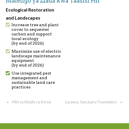
Malengo ya Ziada kwa Taasisi Hii
Ecological Restoration
and Landscapes
Increase tree and plant
cover to sequester
carbon and support
local ecology
(by end of 2026)
Maximize use of electric
landscape maintenance
equipment
(by end of 2026)
Use integrated pest
management and
sustainable land care
practices
‹
Miti ya Kitaifa ya Korea
Lacawac Sanctuary Foundation
›