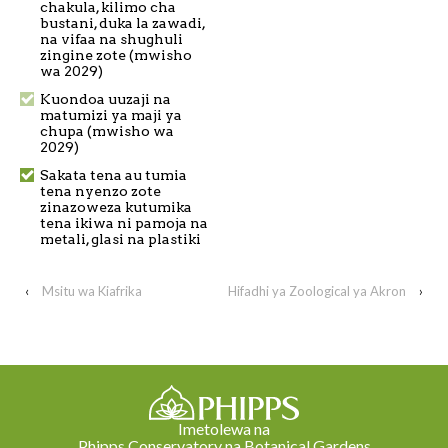
chakula, kilimo cha
bustani, duka la zawadi,
na vifaa na shughuli
zingine zote (mwisho
wa 2029)
Kuondoa uuzaji na
matumizi ya maji ya
chupa (mwisho wa
2029)
Sakata tena au tumia
tena nyenzo zote
zinazoweza kutumika
tena ikiwa ni pamoja na
metali, glasi na plastiki
‹
Msitu wa Kiafrika
Hifadhi ya Zoological ya Akron
›
Imetolewa na
Phipps Conservatory na Botanical Gardens