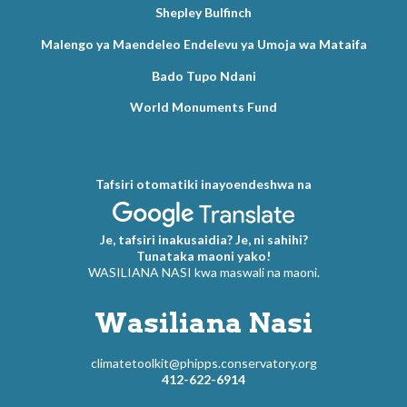
Shepley Bulfinch
Malengo ya Maendeleo Endelevu ya Umoja wa Mataifa
Bado Tupo Ndani
World Monuments Fund
Tafsiri otomatiki inayoendeshwa na
Je, tafsiri inakusaidia? Je, ni sahihi?
Tunataka maoni yako!
WASILIANA NASI kwa maswali na maoni.
Wasiliana Nasi
climatetoolkit@phipps.conservatory.org
412-622-6914