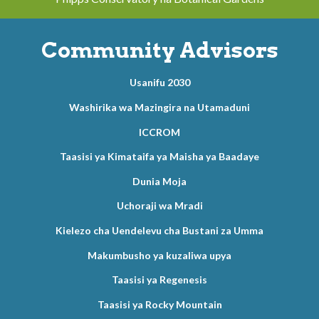
Community Advisors
Usanifu 2030
Washirika wa Mazingira na Utamaduni
ICCROM
Taasisi ya Kimataifa ya Maisha ya Baadaye
Dunia Moja
Uchoraji wa Mradi
Kielezo cha Uendelevu cha Bustani za Umma
Makumbusho ya kuzaliwa upya
Taasisi ya Regenesis
Taasisi ya Rocky Mountain