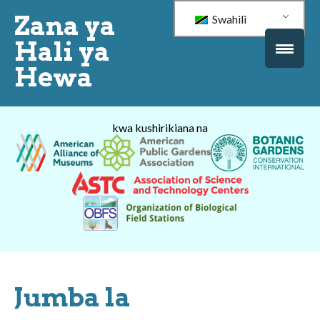
Zana ya
Swahili
Hali ya
Hewa
kwa kushirikiana na
Jumba la