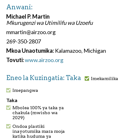
Anwani:
Michael P. Martin
Mkurugenzi wa Utimilifu wa Uzoefu
mmartin@airzoo.org
269-350-2807
Mkoa Unaotumika:
Kalamazoo, Michigan
Tovuti:
www.airzoo.org
Eneo la Kuzingatia: Taka
Imekamilika
Imepangwa
Taka
Mbolea 100% ya taka ya
chakula (mwisho wa
2029)
Ondoa plastiki
inayotumika mara moja
katika huduma ya