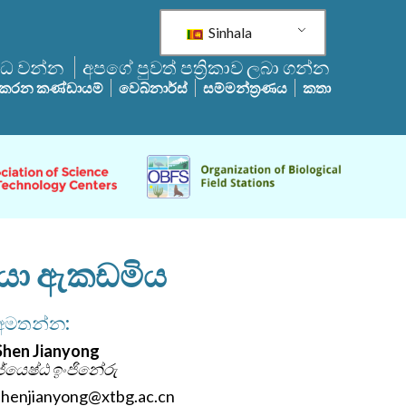
Sinhala
්ධ වන්න
අපගේ පුවත් පත්‍රිකාව ලබා ගන්න
 කරන කණ්ඩායම්
වෙබ්නාර්ස්
සම්මන්ත්‍රණය
කතා
ද්යා ඇකඩමිය
අමතන්න:
Shen Jianyong
ජ්යෙෂ්ඨ ඉංජිනේරු
shenjianyong@xtbg.ac.cn