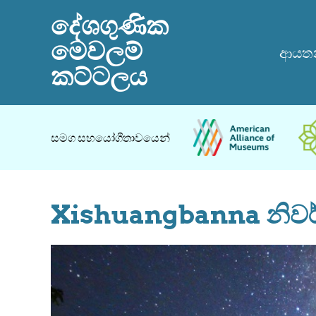
දේශගුණික
මෙවලම්
ආයතන
කට්ටලය
සමග සහයෝගීතාවයෙන්
Xishuangbanna නිවර්ත