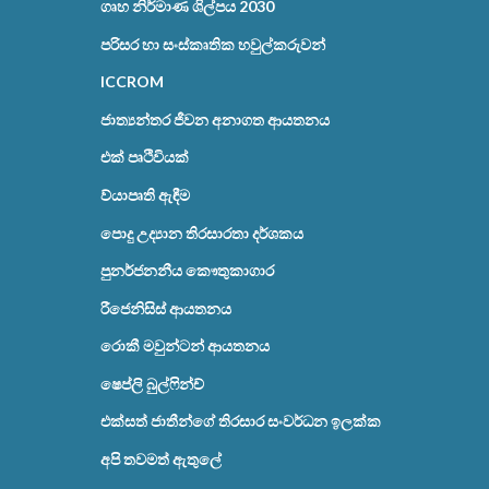
ගෘහ නිර්මාණ ශිල්පය 2030
පරිසර හා සංස්කෘතික හවුල්කරුවන්
ICCROM
ජාත්‍යන්තර ජීවන අනාගත ආයතනය
එක් පෘථිවියක්
ව්යාපෘති ඇඳීම
පොදු උද්‍යාන තිරසාරතා දර්ශකය
පුනර්ජනනීය කෞතුකාගාර
රීජෙනිසිස් ආයතනය
රොකී මවුන්ටන් ආයතනය
ෂෙප්ලි බුල්ෆින්ච්
එක්සත් ජාතීන්ගේ තිරසාර සංවර්ධන ඉලක්ක
අපි තවමත් ඇතුලේ