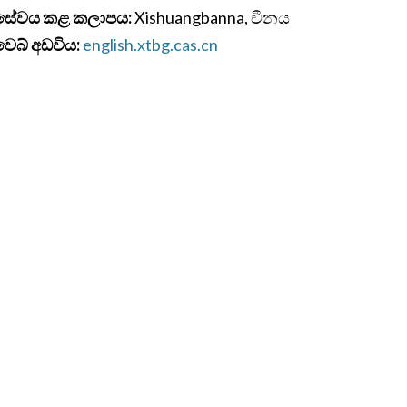
සේවය කළ කලාපය:
Xishuangbanna, චීනය
වෙබ් අඩවිය:
english.xtbg.cas.cn