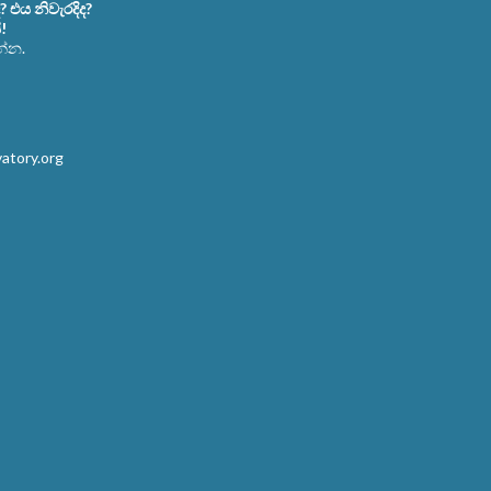
එය නිවැරදිද?
!
න්න.
atory.org