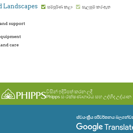
and Landscapes
සම්පූර්ණ කළා
සැලසුම් කර ඇත
 and support
 equipment
land care
විසින් ඉදිරිපත් කරන ලදී
Phipps සංරක්ෂණාගාරය සහ උද්භිද උද්යාන
ස්වයංක්‍රීය පරිවර්තනය බලගන්