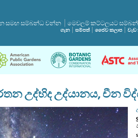
 සමඟ සම්බන්ධ වන්න
මෙවලම් කට්ටලයට සම්බන
ගැන
සම්පත්
ජෛව කලාප
වැඩ
න උද්භිද උද්යානය, චීන වි