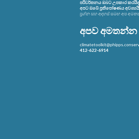
පරිවර්තනය ඔබට උපකාර කරයිද? 
අපට ඔබේ ප්‍රතිපෝෂණය අවශ්‍යයි
ප්‍රශ්න සහ අදහස් සමඟ අප අමත
අපව අමතන්න
climatetoolkit@phipps.conserv
412-622-6914