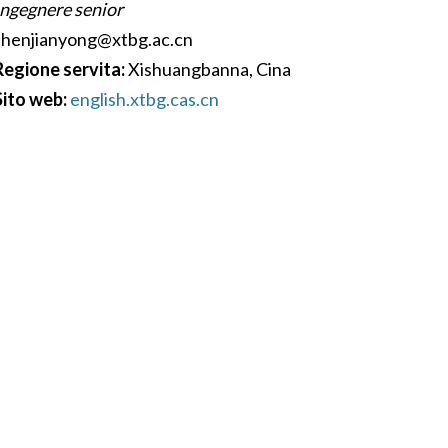
Ingegnere senior
shenjianyong@xtbg.ac.cn
Regione servita:
Xishuangbanna, Cina
Sito web:
english.xtbg.cas.cn