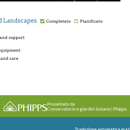
and Landscapes
Completato
Pianificato
 and support
 equipment
land care
Presentato da
Conservatorio e giardini botanici Phipps
Traduzione automatica grazi