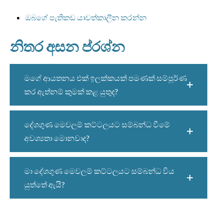
ඔබගේ පැතිකඩ යාවත්කාලීන කරන්න
නිතර අසන ප්රශ්න
මගේ ආයතනය එක් ඉලක්කයක් පමණක් සම්පූර්ණ
කර ඇත්නම් කුමක් කළ යුතුද?
දේශගුණ මෙවලම් කට්ටලයට සම්බන්ධ වීමේ
අවශ්‍යතා මොනවාද?
මා දේශගුණ මෙවලම් කට්ටලයට සම්බන්ධ විය
යුත්තේ ඇයි?