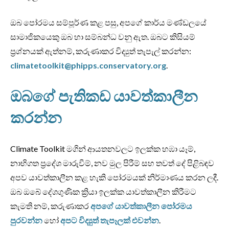
ඔබ පෝරමය සම්පූර්ණ කළ පසු, අපගේ කාර්ය මණ්ඩලයේ
සාමාජිකයෙකු ඔබ හා සම්බන්ධ වනු ඇත. ඔබට කිසියම්
ප්‍රශ්නයක් ඇත්නම්, කරුණාකර විද්‍යුත් තැපැල් කරන්න:
climatetoolkit@phipps.conservatory.org
.
ඔබගේ පැතිකඩ යාවත්කාලීන
කරන්න
Climate Toolkit මගින් ආයතනවලට ඉලක්ක හඹා යෑම්,
නාභිගත ප්‍රදේශ මාරුවීම්, නව මුල පිරීම් සහ තවත් දේ පිළිබඳව
අපව යාවත්කාලීන කළ හැකි පෝරමයක් නිර්මාණය කරන ලදී.
ඔබ ඔබේ දේශගුණික ක්‍රියා ඉලක්ක යාවත්කාලීන කිරීමට
කැමති නම්, කරුණාකර
අපගේ යාවත්කාලීන පෝරමය
පුරවන්න
හෝ
අපට විද්‍යුත් තැපෑලක් එවන්න
.