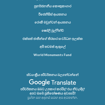
පුනර්ජනනීය කෞතුකාගාර
රීජෙනිසිස් ආයතනය
රොකී මවුන්ටන් ආයතනය
ෂෙප්ලි බුල්ෆින්ච්
එක්සත් ජාතීන්ගේ තිරසාර සංවර්ධන ඉලක්ක
අපි තවමත් ඇතුලේ
World Monuments Fund
ස්වයංක්‍රීය පරිවර්තනය බලගන්වන්නේ
පරිවර්තනය ඔබට උපකාර කරයිද? එය නිවැරදිද?
අපට ඔබේ ප්‍රතිපෝෂණය අවශ්‍යයි!
ප්‍රශ්න සහ අදහස් සමඟ අප අමතන්න.