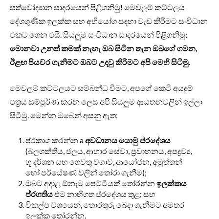
සත්වෝද්‍යාන සාදරයෙන් පිළිගනිමු! මෙවලම් කට්ටලය
දේශගුණික ඉලක්ක සහ අභියෝග සඳහා වැඩ කිරීමට සංවිධාන
එකට ගෙන එයි. සියලුම සංවිධාන සාදරයෙන් පිළිගනිමු;
මොනවා උනත් කමක් නැහැ
ඔබ සිටින තැන
ඔබගේ ගමන,
ඊළඟ පියවර ගැනීමට ඔබට උදවු කිරීමට අපි මෙහි සිටිමු
.
මෙවලම් කට්ටලයට සම්බන්ධ වීමට, අපගේ කෙටි අයදුම්
පත්‍රය සම්පූර්ණ කරන ලෙස අපි සියලුම ආයතනවලින් ඉල්ලා
සිටිමු. මෙන්න ඔබෙන් අසනු ඇත:
ප්රකාශ කරන්න a
අවධානය යොමු ප්රදේශය
(බලශක්තිය, ජලය, ආහාර සේවා, ප්‍රවාහනය, අපද්‍රව්‍ය,
භූ දර්ශන සහ ගෙවතු වගාව, ආයෝජන, අමුත්තන්
හෝ පර්යේෂණ වලින් තෝරා ගැනීම);
ඔබට අදාළ ඕනෑම පෙට්ටියක් තෝරන්න
ඉලක්කය
ප්රගතිය
එම නාභිගත ප්රදේශය තුළ; සහ
විකල්ප වශයෙන්, තොරතුරු බෙදා ගැනීමට අමතර
ඉලක්ක තෝරන්න.