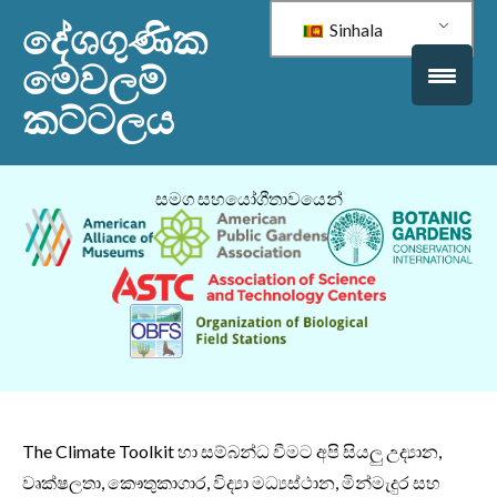
දේශගුණික
Sinhala
මෙවලම්
කට්ටලය
සමග සහයෝගීතාවයෙන්
The Climate Toolkit හා සම්බන්ධ වීමට අපි සියලු උද්‍යාන,
වෘක්ෂලතා, කෞතුකාගාර, විද්‍යා මධ්‍යස්ථාන, මින්මැදුර සහ