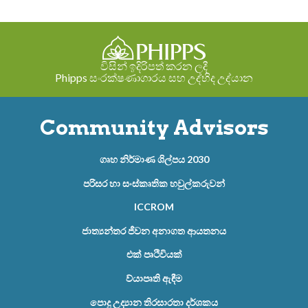
විසින් ඉදිරිපත් කරන ලදී
Phipps සංරක්ෂණාගාරය සහ උද්භිද උද්යාන
Community Advisors
ගෘහ නිර්මාණ ශිල්පය 2030
පරිසර හා සංස්කෘතික හවුල්කරුවන්
ICCROM
ජාත්‍යන්තර ජීවන අනාගත ආයතනය
එක් පෘථිවියක්
ව්යාපෘති ඇඳීම
පොදු උද්‍යාන තිරසාරතා දර්ශකය