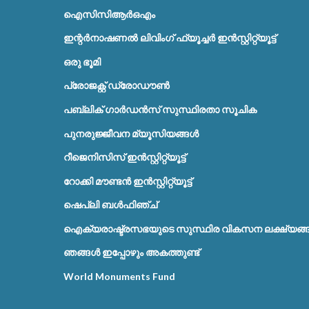
ഐസിസിആർഒഎം
ഇന്റർനാഷണൽ ലിവിംഗ് ഫ്യൂച്ചർ ഇൻസ്റ്റിറ്റ്യൂട്ട്
ഒരു ഭൂമി
പ്രോജക്റ്റ് ഡ്രോഡൗൺ
പബ്ലിക് ഗാർഡൻസ് സുസ്ഥിരതാ സൂചിക
പുനരുജ്ജീവന മ്യൂസിയങ്ങൾ
റീജെനിസിസ് ഇൻസ്റ്റിറ്റ്യൂട്ട്
റോക്കി മൗണ്ടൻ ഇൻസ്റ്റിറ്റ്യൂട്ട്
ഷെപ്ലി ബൾഫിഞ്ച്
ഐക്യരാഷ്ട്രസഭയുടെ സുസ്ഥിര വികസന ലക്ഷ്യങ്
ഞങ്ങൾ ഇപ്പോഴും അകത്തുണ്ട്
World Monuments Fund