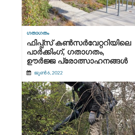
ഗതാഗതം
ഫിപ്പ്സ് കൺസർവേറ്ററിയിലെ
പാർക്കിംഗ്, ഗതാഗതം,
ഊർജ്ജ പ്രോത്സാഹനങ്ങൾ
ജൂൺ 6, 2022