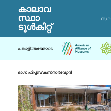
കാലാവ
സ്ഥാ
സ്ഥ
ടൂൾകിറ്റ്
പങ്കാളിത്തത്തോടെ
ടാഗ്:
ഫിപ്പ്സ് കൺസർവേറ്ററി