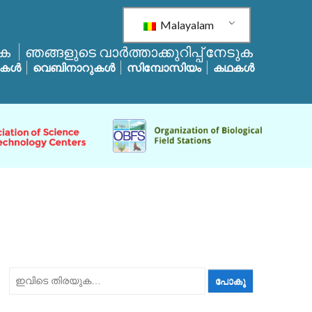
Malayalam
ുക
ഞങ്ങളുടെ വാർത്താക്കുറിപ്പ് നേടുക
പുകൾ
വെബിനാറുകൾ
സിമ്പോസിയം
കഥകൾ
ഇതിനായി
തിരയുക: