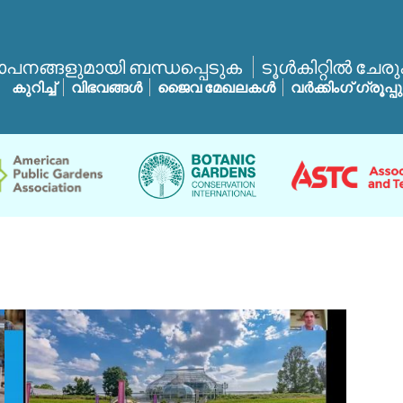
ാപനങ്ങളുമായി ബന്ധപ്പെടുക
ടൂൾകിറ്റിൽ ചേര
കുറിച്ച്
വിഭവങ്ങൾ
ജൈവ മേഖലകൾ
വർക്കിംഗ് ഗ്രൂപ്