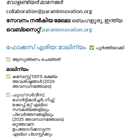
വോളണ്ടിയർ മാനേജർ
collaboration@paraminnovation.org
സേവനം നൽകിയ മേഖല:
ബെംഗളൂരു, ഇന്ത്യ
വെബ്സൈറ്റ്:
paraminnovation.org
ഫോക്കസ് ഏരിയ: മാലിന്യം
പൂർത്തിയാക്കി
ആസൂത്രണം ചെയ്തത്
മാലിന്യം
കമ്പോസ്റ്റ് 100% ഭക്ഷ്യ
അവശിഷ്ടങ്ങൾ (2026
അവസാനത്തോടെ)
ഫുഡ് സർവീസ്,
ഹോർട്ടികൾച്ചർ, ഗിഫ്റ്റ്
ഷോപ്പ്, മറ്റ് എല്ലാ
സൗകര്യങ്ങളിലും
പ്രവർത്തനങ്ങളിലും
(2025 അവസാനത്തോടെ)
ഒറ്റത്തവണ
ഉപയോഗിക്കാവുന്ന
എല്ലാ പ്ലാസ്റ്റിക്കും