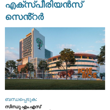
എക്സ്പീരിയൻസ്
സെൻ്റർ
ബന്ധപ്പെടുക:
സിന്ധു എം.എസ്