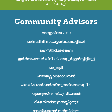
ഗാർഡനും
Community Advisors
വാസ്തുവിദ്യ 2030
പരിസ്ഥിതി, സാംസ്കാരിക പങ്കാളികൾ
ഐസിസിആർഒഎം
ഇന്റർനാഷണൽ ലിവിംഗ് ഫ്യൂച്ചർ ഇൻസ്റ്റിറ്റ്യൂട്ട്
ഒരു ഭൂമി
പ്രോജക്റ്റ് ഡ്രോഡൗൺ
പബ്ലിക് ഗാർഡൻസ് സുസ്ഥിരതാ സൂചിക
പുനരുജ്ജീവന മ്യൂസിയങ്ങൾ
റീജെനിസിസ് ഇൻസ്റ്റിറ്റ്യൂട്ട്
റോക്കി മൗണ്ടൻ ഇൻസ്റ്റിറ്റ്യൂട്ട്