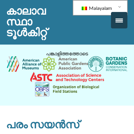
കാലാവ
Malayalam
സ്ഥാ
ടൂൾകിറ്റ്
പങ്കാളിത്തത്തോടെ
പരം സയൻസ്