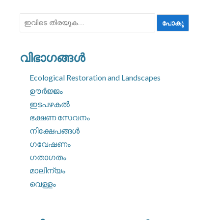
ഇതിനായി
തിരയുക:
വിഭാഗങ്ങൾ
Ecological Restoration and Landscapes
ഊർജ്ജം
ഇടപഴകൽ
ഭക്ഷണ സേവനം
നിക്ഷേപങ്ങൾ
ഗവേഷണം
ഗതാഗതം
മാലിന്യം
വെള്ളം