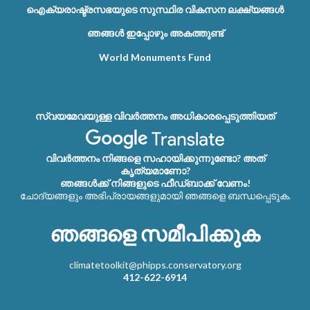
ഐക്യരാഷ്ട്രസഭയുടെ സുസ്ഥിര വികസന ലക്ഷ്യങ്ങൾ
ഞങ്ങൾ ഇപ്പോഴും അകത്തുണ്ട്
World Monuments Fund
സ്വയമേവയുള്ള വിവർത്തനം അധികാരപ്പെടുത്തിയത്
വിവർത്തനം നിങ്ങളെ സഹായിക്കുന്നുണ്ടോ? അത്
കൃത്യമാണോ?
ഞങ്ങൾക്ക് നിങ്ങളുടെ ഫീഡ്‌ബാക്ക് വേണം!
ചോദ്യങ്ങളും അഭിപ്രായങ്ങളുമായി ഞങ്ങളെ ബന്ധപ്പെടുക.
ഞങ്ങളെ സമീപിക്കുക
climatetoolkit@phipps.conservatory.org
412-622-6914