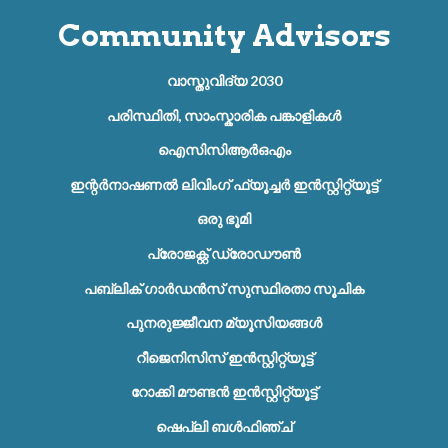
Community Advisors
വാസ്തുവിദ്യ 2030
പരിസ്ഥിതി, സാംസ്കാരിക പങ്കാളികൾ
ഐസിസിആർഒഎം
ഇന്റർനാഷണൽ ലിവിംഗ് ഫ്യൂച്ചർ ഇൻസ്റ്റിറ്റ്യൂട്ട്
ഒരു ഭൂമി
പ്രോജക്റ്റ് ഡ്രോഡൗൺ
പബ്ലിക് ഗാർഡൻസ് സുസ്ഥിരതാ സൂചിക
പുനരുജ്ജീവന മ്യൂസിയങ്ങൾ
റീജെനിസിസ് ഇൻസ്റ്റിറ്റ്യൂട്ട്
റോക്കി മൗണ്ടൻ ഇൻസ്റ്റിറ്റ്യൂട്ട്
ഷെപ്ലി ബൾഫിഞ്ച്