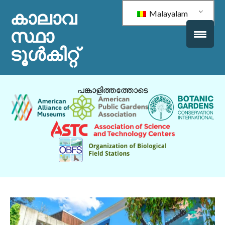
കാലാവ
Malayalam
സ്ഥാ
ടൂൾകിറ്റ്
പങ്കാളിത്തത്തോടെ