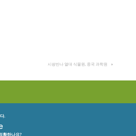
시솽반나 열대 식물원, 중국 과학원
›
다.
 정확하나요?