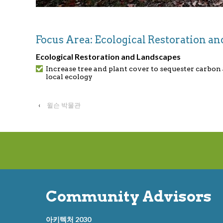
Focus Area: Ecological Restoration 
Ecological Restoration and Landscapes
Increase tree and plant cover to sequester carbon
local ecology
‹
윌슨 박물관
Community Advisors
아키텍처 2030