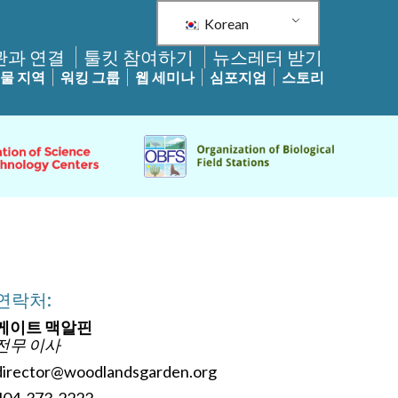
Korean
관과 연결
툴킷 참여하기
뉴스레터 받기
물 지역
워킹 그룹
웹 세미나
심포지엄
스토리
연락처:
케이트 맥알핀
전무 이사
director@woodlandsgarden.org
404-373-2222