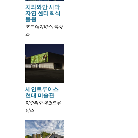
치와와안 사막
자연 센터 & 식
물원
포트 데이비스, 텍사
스
세인트루이스
현대 미술관
미주리주 세인트루
이스