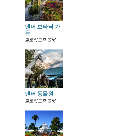
덴버 보타닉 가
든
콜로라도주 덴버
덴버 동물원
콜로라도주 덴버