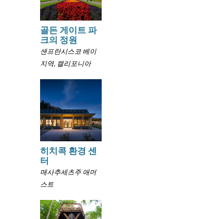
골든 게이트 파
크의 정원
샌프란시스코 베이
지역, 캘리포니아
히치콕 환경 센
터
매사추세츠주 애머
스트