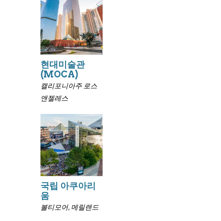
현대미술관
(MOCA)
캘리포니아주 로스
앤젤레스
국립 아쿠아리
움
볼티모어, 메릴랜드