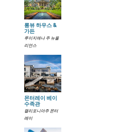
롱뷰 하우스 &
가든
루이지애나 주 뉴올
리언스
몬터레이 베이
수족관
캘리포니아주 몬터
레이