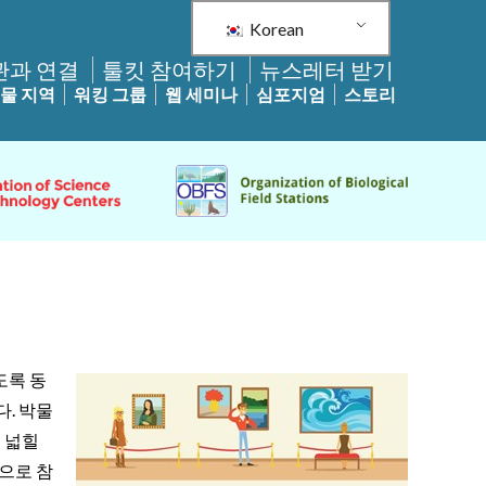
Korean
관과 연결
툴킷 참여하기
뉴스레터 받기
물 지역
워킹 그룹
웹 세미나
심포지엄
스토리
도록 동
. 박물
 넓힐
으로 참