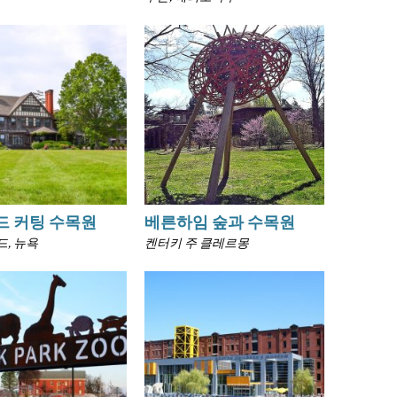
드 커팅 수목원
베른하임 숲과 수목원
, 뉴욕
켄터키 주 클레르몽