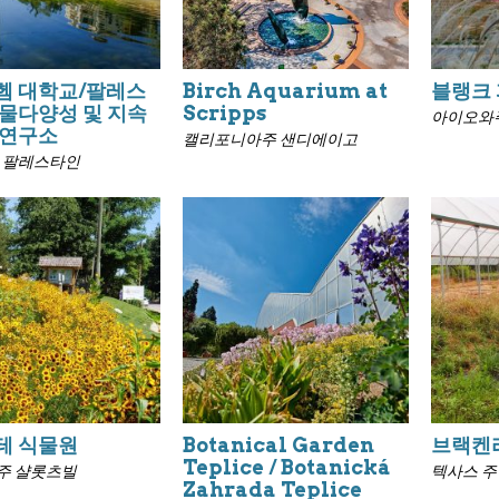
헴 대학교/팔레스
Birch Aquarium at
블랭크 
물다양성 및 지속
Scripps
아이오와
 연구소
캘리포니아주 샌디에이고
, 팔레스타인
테 식물원
Botanical Garden
브랙켄
Teplice / Botanická
주 샬롯츠빌
텍사스 주
Zahrada Teplice