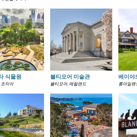
타 식물원
볼티모어 미술관
베이야
 조지아
볼티모어, 메릴랜드
롱아일랜드