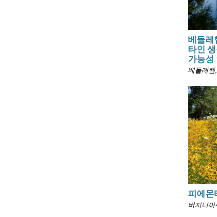
베들레
타인 생
가능성
베들레헴
피에몬
버지니아