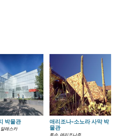
지 박물관
애리조나-소노라 사막 박
물관
 알래스카
투손, 애리조나주