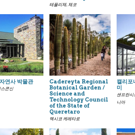
테플리체, 체코
 자연사 박물관
Cadereyta Regional
캘리포
Botanical Garden /
미
위스콘신
Science and
샌프란시스
Technology Council
니아
of the State of
Queretaro
멕시코 케레타로