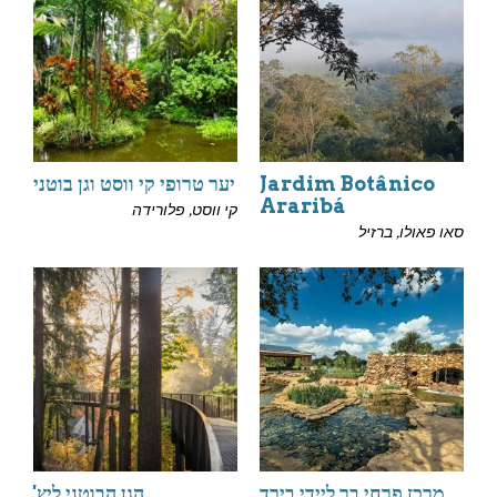
Jardim Botânico
יער טרופי קי ווסט וגן בוטני
Araribá
קי ווסט, פלורידה
סאו פאולו, ברזיל
מרכז פרחי בר ליידי בירד
הגן הבוטני ליץ'