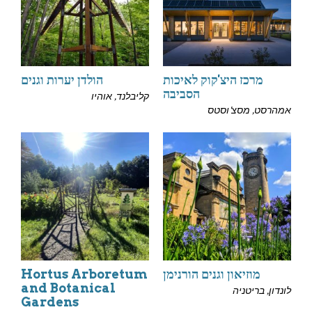
מרכז היצ'קוק לאיכות
הולדן יערות וגנים
הסביבה
קליבלנד, אוהיו
אמהרסט, מסצ'וסטס
מוזיאון וגנים הורנימן
Hortus Arboretum
and Botanical
לונדון, בריטניה
Gardens