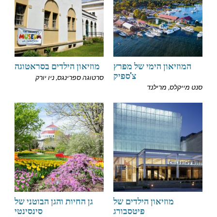
המוזיאון הימי של מפרץ
מוזיאון הילדים בסראטוגה
צ'ספיק
סרטוגה ספרינגס, ניו יורק
סנט מייקלס, מרילנד
מוזיאון הילדים של
גן החיות והגן הבוטני של
פיטסבורג
סינסינטי