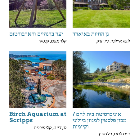
גן החיות באיארד
יער ברנהיים והארבורטום
לונג איילנד, ניו יורק
קלרמונט, קנטקי
אוניברסיטת בית לחם /
Birch Aquarium at
מכון פלסטין למגוון ביולוגי
Scripps
וקיימות
סן דייגו, קליפורניה
בית לחם, פלסטין