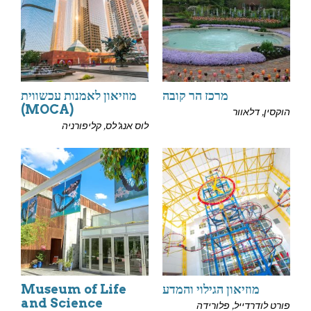
מרכז הר קובה
מוזיאון לאמנות עכשווית
(MOCA)
הוקסין, דלאוור
לוס אנג'לס, קליפורניה
מוזיאון הגילוי והמדע
Museum of Life
and Science
פורט לודרדייל, פלורידה