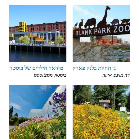
גן החיות בלנק פארק
מוזיאון הילדים של בוסטון
דה מוינס, איווה
בוסטון, מסצ'וסטס