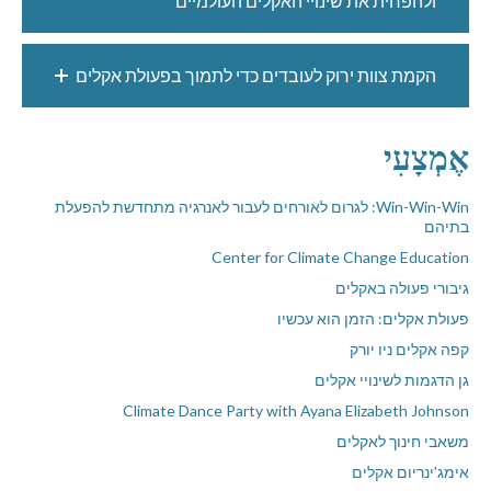
ולהפחית את שינויי האקלים העולמיים
הקמת צוות ירוק לעובדים כדי לתמוך בפעולת אקלים
אֶמְצָעִי
Win-Win-Win: לגרום לאורחים לעבור לאנרגיה מתחדשת להפעלת
בתיהם
Center for Climate Change Education
גיבורי פעולה באקלים
פעולת אקלים: הזמן הוא עכשיו
קפה אקלים ניו יורק
גן הדגמות לשינויי אקלים
Climate Dance Party with Ayana Elizabeth Johnson
משאבי חינוך לאקלים
אימג'ינריום אקלים