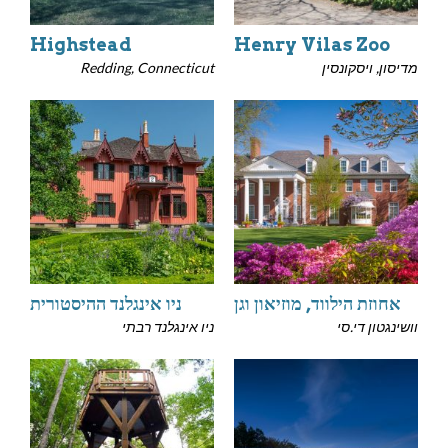
Highstead
Henry Vilas Zoo
מדיסון, ויסקונסין
Redding, Connecticut
אחוזת הילווד, מוזיאון וגן
ניו אינגלנד ההיסטורית
וושינגטון די.סי
ניו אינגלנד רבתי