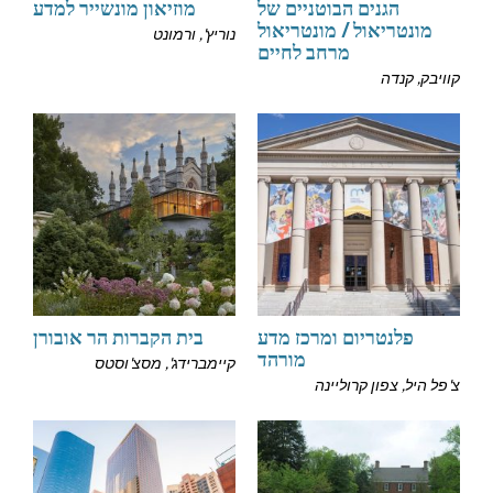
הגנים הבוטניים של
מוזיאון מונשייר למדע
מונטריאול / מונטריאול
נוריץ', ורמונט
מרחב לחיים
קוויבק, קנדה
פלנטריום ומרכז מדע
בית הקברות הר אובורן
מורהד
קיימברידג', מסצ'וסטס
צ'פל היל, צפון קרוליינה