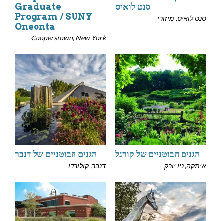
סנט לואיס
Graduate
Program / SUNY
סנט לואיס, מיזורי
Oneonta
Cooperstown, New York
הגנים הבוטניים של קורנל
הגנים הבוטניים של דנבר
איתקה, ניו יורק
דנבר, קולורדו