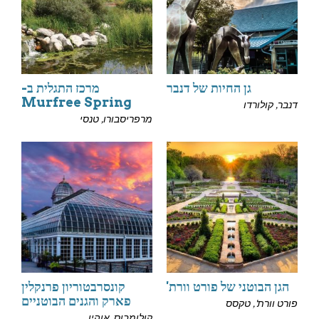
גן החיות של דנבר
מרכז התגלית ב-
Murfree Spring
דנבר, קולורדו
מרפריסבורו, טנסי
הגן הבוטני של פורט וורת'
קונסרבטוריון פרנקלין
פארק והגנים הבוטניים
פורט וורת', טקסס
קולומבוס, אוהיו