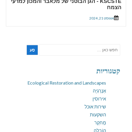
KSCSTE - הגן הבוטני של מלאבר והמכון למדעי
הצמח
אוגוסט 21, 2024
חפש
את:
קטגוריות
Ecological Restoration and Landscapes
אֵנֶרְגִיָה
אירוסין
שירות אוכל
השקעות
מֶחקָר
הוֹבָלָה