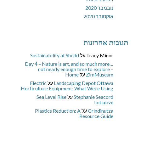
נובמבר 2020
אוקטובר 2020
תגובות אחרונות
Tracy Minor
על
Sustainability at Shedd
Day 4 – Nature is art, and so much more…
not nearly enough time to explore –
ZimMuseum
על
Home
Landscaping Depot Ottawa
על
Electric
Horticulture Equipment: What We’re Using
Stephanie Seacord
על
Sea Level Rise
Initiative
Grindinutza
על
Plastics Reduction: A
Resource Guide