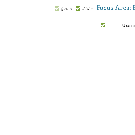
Focus Area: 
הושלם
מְתוּכנָן
Use i