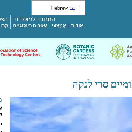
Hebrew
התחבר למוסדות
הצט
אוֹדוֹת
אֶמְצָעִי
אזורים ביולוגיים
קבוצ
מיים סרי לנקה
מַ
א
מ
m
א