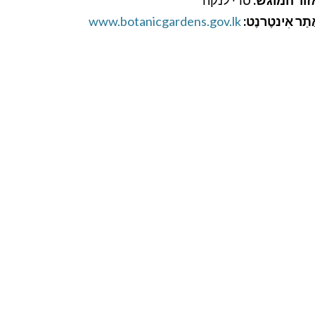
תַר אִינטֶרנֶט:
www.botanicgardens.gov.lk