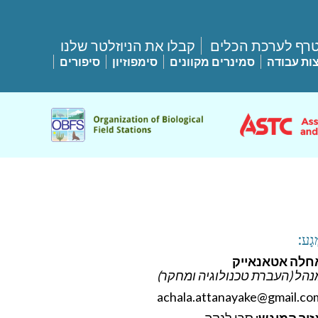
רף לערכת הכלים
קבלו את הניוזלטר שלנו
ות עבודה
סמינרים מקוונים
סימפוזיון
סיפורים
גָע:
חלה אטאנאייק
נהל (העברת טכנולוגיה ומחקר)
achala.attanayake@gmail.co
זור המוגש:
סרי לנקה