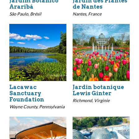
Jardim Botânico
Jardin des Plantes
Araribá
de Nantes
São Paulo, Brésil
Nantes, France
Lacawac
Jardin botanique
Sanctuary
Lewis Ginter
Foundation
Richmond, Virginie
Wayne County, Pennsylvania