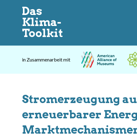
Das
Klima-
Toolkit
in Zusammenarbeit mit
Stromerzeugung aus
erneuerbarer Energi
Marktmechanismen 