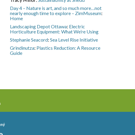
Day 4 – Nature is art, and so much more…not
nearly enough time to explore – ZimMuseum
:
Home
Landscaping Depot Ottawa
:
Electric
Horticulture Equipment: What We’re Using
Stephanie Seacord
:
Sea Level Rise Initiative
Grindinutza
:
Plastics Reduction: A Resource
Guide
a
ěný