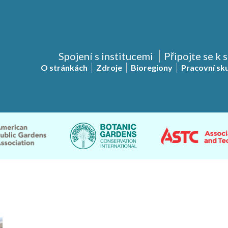
Spojení s institucemi
Připojte se k 
O stránkách
Zdroje
Bioregiony
Pracovní sk