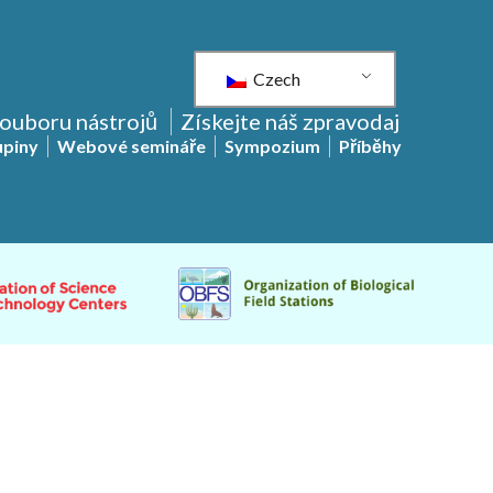
Czech
souboru nástrojů
Získejte náš zpravodaj
upiny
Webové semináře
Sympozium
Příběhy