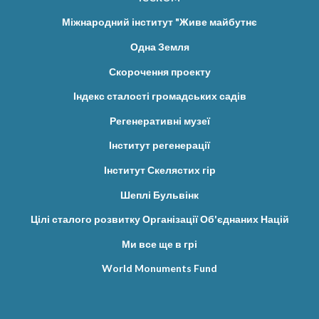
Міжнародний інститут "Живе майбутнє
Одна Земля
Скорочення проекту
Індекс сталості громадських садів
Регенеративні музеї
Інститут регенерації
Інститут Скелястих гір
Шеплі Бульвінк
Цілі сталого розвитку Організації Об'єднаних Націй
Ми все ще в грі
World Monuments Fund