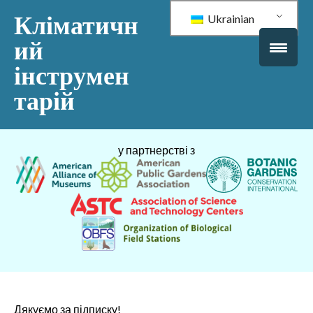
Кліматичн
Ukrainian
ий
інструмен
тарій
у партнерстві з
Дякуємо за підписку!