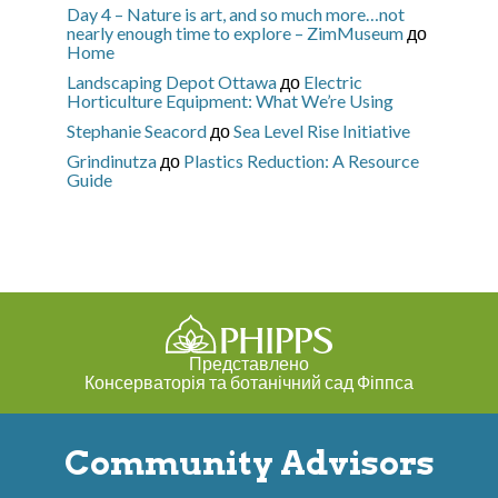
Day 4 – Nature is art, and so much more…not
nearly enough time to explore – ZimMuseum
до
Home
Landscaping Depot Ottawa
до
Electric
Horticulture Equipment: What We’re Using
Stephanie Seacord
до
Sea Level Rise Initiative
Grindinutza
до
Plastics Reduction: A Resource
Guide
Представлено
Консерваторія та ботанічний сад Фіппса
Community Advisors