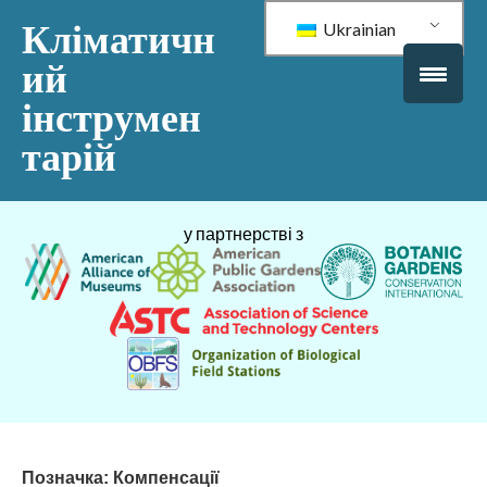
Кліматичн
Ukrainian
ий
інструмен
тарій
у партнерстві з
Позначка:
Компенсації