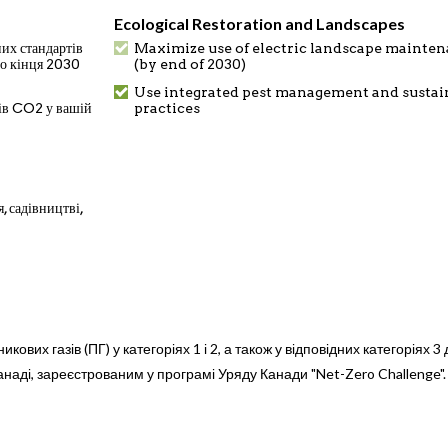
Ecological Restoration and Landscapes
них стандартів
Maximize use of electric landscape mainte
о кінця 2030
(by end of 2030)
Use integrated pest management and sustai
ів CO2 у вашій
practices
, садівництві,
ових газів (ПГ) у категоріях 1 і 2, а також у відповідних категоріях 3
наді, зареєстрованим у програмі Уряду Канади "Net-Zero Challenge".