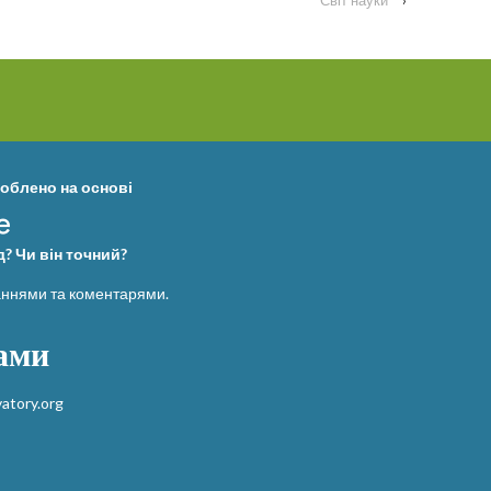
облено на основі
? Чи він точний?
ннями та коментарями.
нами
atory.org