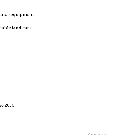
nance equipment
nable land care
 до 2050
Світ науки
›