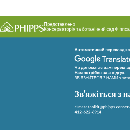
Представлено
Консерваторія та ботанічний сад Фіппса
Автоматичний переклад зр
Чи допомагає вам переклад
Нам потрібен ваш відгук!
ЗВ'ЯЗУЙТЕСЯ З НАМИ з пита
Зв'яжіться з 
climatetoolkit@phipps.conserv
412-622-6914