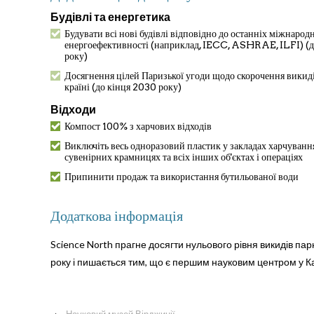
Будівлі та енергетика
Будувати всі нові будівлі відповідно до останніх міжнарод
енергоефективності (наприклад, IECC, ASHRAE, ILFI) (д
року)
Досягнення цілей Паризької угоди щодо скорочення викид
країні (до кінця 2030 року)
Відходи
Компост 100% з харчових відходів
Виключіть весь одноразовий пластик у закладах харчування
сувенірних крамницях та всіх інших об'єктах і операціях
Припинити продаж та використання бутильованої води
Додаткова інформація
Science North прагне досягти нульового рівня викидів парник
року і пишається тим, що є першим науковим центром у Ка
‹
Науковий музей Вірджинії