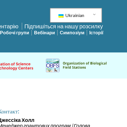
Ukrainian
ентарію
Підпишіться на нашу розсилку
Робочі групи
Вебінари
Симпозіум
Історії
Контакт:
Джессіка Холл
Менеджер грантових програм | Голова