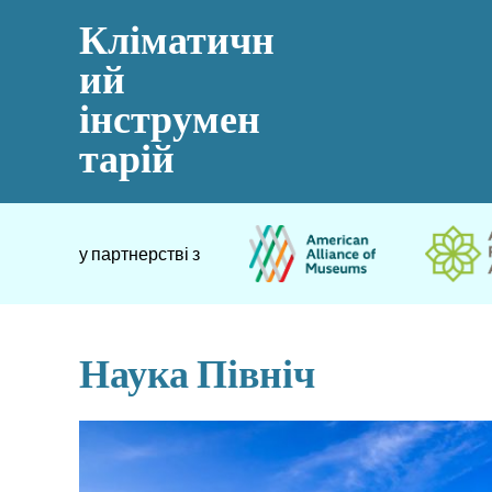
Кліматичн
ий
інструмен
тарій
у партнерстві з
Наука Північ