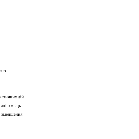
ано
іматичних дій
тацію місць
а зменшення